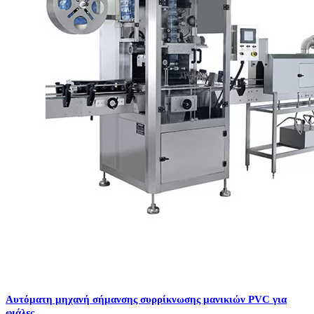
Αυτόματη μηχανή σήμανσης συρρίκνωσης μανικιών PVC για
φιάλες