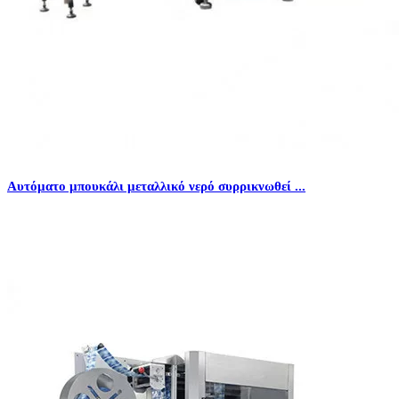
Αυτόματο μπουκάλι μεταλλικό νερό συρρικνωθεί ...