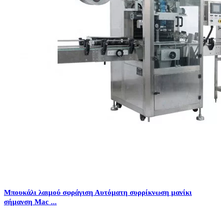
Μπουκάλι λαιμού σφράγιση Αυτόματη συρρίκνωση μανίκι
σήμανση Mac ...