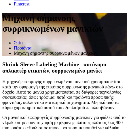
Pinterest
Μηχανή σήμανσης
συρρικνωμένων μανικιών
Σπίτι
Προϊόντα
Μηχανή σήμανσης συρρικνωμένων μανικιών
Shrink Sleeve Labeling Machine - αυτόνομο
απλικατέρ ετικετών, συρρικνωμένο μανίκι
Η μηχανή εφαρμογής συρρικνωμένου μανικιού χρησιμοποιείται
κατά την εφαρμογή της ετικέτας συρρίκνωσης μανικιού πάνω στο
δοχείο. Αυτό το μανίκι χρησιμοποιείται σε διάφορες τεχνολογίες
συσκευασίας, όπως τρόφιμα, ποτά και προϊόντα προσωπικής
φροντίδας, καλλυντικά και ιατρικά μηχανήματα. Μερικά από τα
κύρια χαρακτηριστικά αυτού του εξοπλισμού περιλαμβάνουν:
Οι μοναδικοί εφαρμογείς συρρίκνωσης μανικιών για φιάλες από το
vkpak επιτρέπουν τη χρήση μεμβράνης πλάτους πλάτους έως 900
mm, οπότε ο εξοπλισμός μπορεί να χρησιμοποιηθεί για κάλυψη