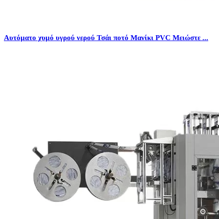
Αυτόματο χυμό υγρού νερού Τσάι ποτό Μανίκι PVC Μειώστε ...