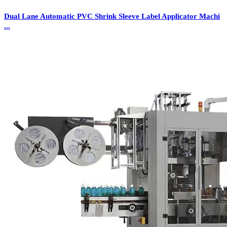
Dual Lane Automatic PVC Shrink Sleeve Label Applicator Machi
...