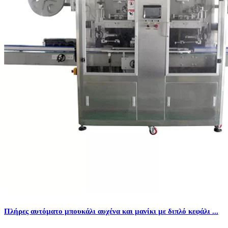
Πλήρες αυτόματο μπουκάλι αυχένα και μανίκι με διπλό κεφάλι ...