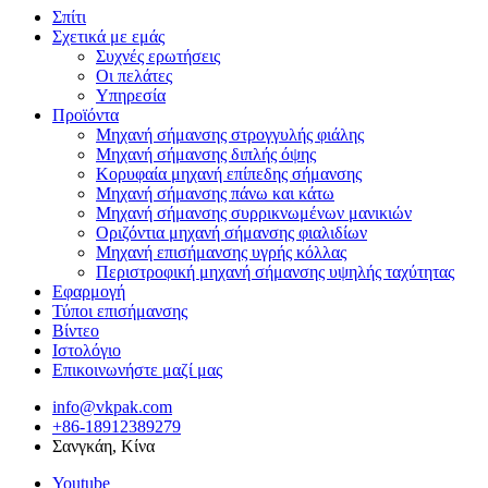
Σπίτι
Σχετικά με εμάς
Συχνές ερωτήσεις
Οι πελάτες
Υπηρεσία
Προϊόντα
Μηχανή σήμανσης στρογγυλής φιάλης
Μηχανή σήμανσης διπλής όψης
Κορυφαία μηχανή επίπεδης σήμανσης
Μηχανή σήμανσης πάνω και κάτω
Μηχανή σήμανσης συρρικνωμένων μανικιών
Οριζόντια μηχανή σήμανσης φιαλιδίων
Μηχανή επισήμανσης υγρής κόλλας
Περιστροφική μηχανή σήμανσης υψηλής ταχύτητας
Εφαρμογή
Τύποι επισήμανσης
Βίντεο
Ιστολόγιο
Επικοινωνήστε μαζί μας
info@vkpak.com
+86-18912389279
Σανγκάη, Κίνα
Youtube