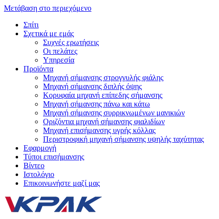
Μετάβαση στο περιεχόμενο
Σπίτι
Σχετικά με εμάς
Συχνές ερωτήσεις
Οι πελάτες
Υπηρεσία
Προϊόντα
Μηχανή σήμανσης στρογγυλής φιάλης
Μηχανή σήμανσης διπλής όψης
Κορυφαία μηχανή επίπεδης σήμανσης
Μηχανή σήμανσης πάνω και κάτω
Μηχανή σήμανσης συρρικνωμένων μανικιών
Οριζόντια μηχανή σήμανσης φιαλιδίων
Μηχανή επισήμανσης υγρής κόλλας
Περιστροφική μηχανή σήμανσης υψηλής ταχύτητας
Εφαρμογή
Τύποι επισήμανσης
Βίντεο
Ιστολόγιο
Επικοινωνήστε μαζί μας