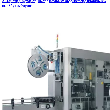
Αυτόματη μηχανή σήμανσης μανικιών συρρίκνωσης μπουκαλιών
υψηλής ταχύτητας