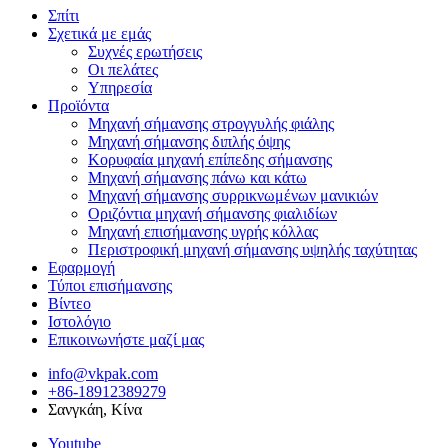
Σπίτι
Σχετικά με εμάς
Συχνές ερωτήσεις
Οι πελάτες
Υπηρεσία
Προϊόντα
Μηχανή σήμανσης στρογγυλής φιάλης
Μηχανή σήμανσης διπλής όψης
Κορυφαία μηχανή επίπεδης σήμανσης
Μηχανή σήμανσης πάνω και κάτω
Μηχανή σήμανσης συρρικνωμένων μανικιών
Οριζόντια μηχανή σήμανσης φιαλιδίων
Μηχανή επισήμανσης υγρής κόλλας
Περιστροφική μηχανή σήμανσης υψηλής ταχύτητας
Εφαρμογή
Τύποι επισήμανσης
Βίντεο
Ιστολόγιο
Επικοινωνήστε μαζί μας
info@vkpak.com
+86-18912389279
Σανγκάη, Κίνα
Youtube