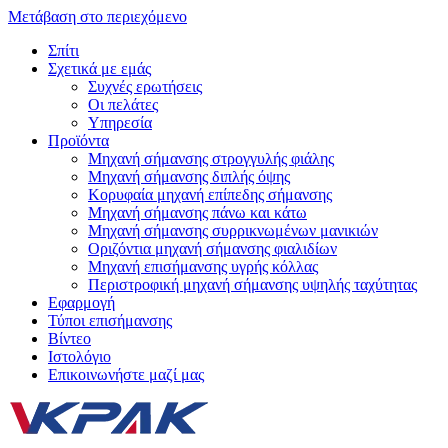
Μετάβαση στο περιεχόμενο
Σπίτι
Σχετικά με εμάς
Συχνές ερωτήσεις
Οι πελάτες
Υπηρεσία
Προϊόντα
Μηχανή σήμανσης στρογγυλής φιάλης
Μηχανή σήμανσης διπλής όψης
Κορυφαία μηχανή επίπεδης σήμανσης
Μηχανή σήμανσης πάνω και κάτω
Μηχανή σήμανσης συρρικνωμένων μανικιών
Οριζόντια μηχανή σήμανσης φιαλιδίων
Μηχανή επισήμανσης υγρής κόλλας
Περιστροφική μηχανή σήμανσης υψηλής ταχύτητας
Εφαρμογή
Τύποι επισήμανσης
Βίντεο
Ιστολόγιο
Επικοινωνήστε μαζί μας