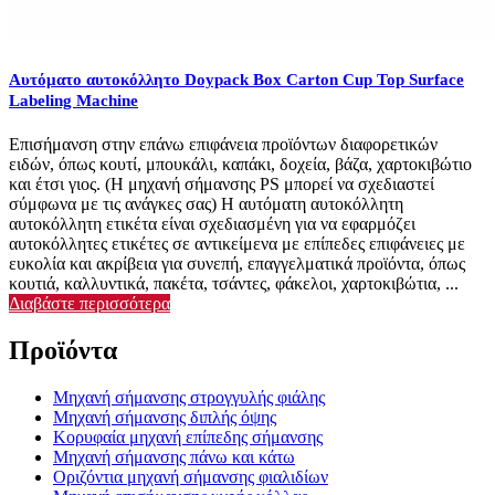
Αυτόματο αυτοκόλλητο Doypack Box Carton Cup Top Surface
Labeling Machine
Επισήμανση στην επάνω επιφάνεια προϊόντων διαφορετικών
ειδών, όπως κουτί, μπουκάλι, καπάκι, δοχεία, βάζα, χαρτοκιβώτιο
και έτσι γιος. (Η μηχανή σήμανσης PS μπορεί να σχεδιαστεί
σύμφωνα με τις ανάγκες σας) Η αυτόματη αυτοκόλλητη
αυτοκόλλητη ετικέτα είναι σχεδιασμένη για να εφαρμόζει
αυτοκόλλητες ετικέτες σε αντικείμενα με επίπεδες επιφάνειες με
ευκολία και ακρίβεια για συνεπή, επαγγελματικά προϊόντα, όπως
κουτιά, καλλυντικά, πακέτα, τσάντες, φάκελοι, χαρτοκιβώτια, ...
Διαβάστε περισσότερα
Προϊόντα
Μηχανή σήμανσης στρογγυλής φιάλης
Μηχανή σήμανσης διπλής όψης
Κορυφαία μηχανή επίπεδης σήμανσης
Μηχανή σήμανσης πάνω και κάτω
Οριζόντια μηχανή σήμανσης φιαλιδίων