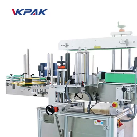
εν σειρά και περιστροφικά μοντέλα υψηλής ταχύτητας
χρησιμοποιώντας την τελευταία ψηφιακή τεχνολογία για να
προσφέρουν εξαιρετική απόδοση.
Τα μηχανήματα επισήμανσης που είναι ευαίσθητα στην πίεση είναι
ιδανικά για πολλούς διαφορετικούς τύπους προϊόντων,
συμπεριλαμβανομένων εκείνων που απαιτούν αυστηρή
συμμόρφωση με έγγραφα προδιαγραφών και επικύρωση. Αυτές οι
ετικέτες είναι ιδιαίτερα ιδανικές για τις βιομηχανίες φαρμακευτικής,
οικιακής και προσωπικής φροντίδας, εφαρμόζοντας ετικέτες εμπρός
και πίσω, πάνω και κάτω και περιτυλιγμένα - αλλά σίγουρα δεν
περιορίζονται σε αυτά τα προϊόντα.
Με καινοτόμες λύσεις για δύσκολη τοποθέτηση ετικετών, οι
ετικέτες ευαίσθητοι στην πίεση της VKPAK προσφέρουν πολλές
επιλογές σε πελάτες με προκλητικές εφαρμογές. Χάρη στον καλά
μελετημένο σχεδιασμό του, αυτός ο ευαίσθητος στην πίεση
εξοπλισμός παρέχει ακρίβεια τοποθέτησης, ευκολία στην
εγκατάσταση, γρήγορες αλλαγές και αξιοπιστία.
Τι είναι οι ευαίσθητες στην πίεση ετικέτες;
Οι ευαίσθητες στην πίεση ετικέτες είναι ανάλογες με ένα
αυτοκόλλητο υψηλής τεχνολογίας. Μπορούν να χρησιμοποιήσουν
χαρτί, μεμβράνη και αλουμινόχαρτο ως τα κύρια υλικά ετικέτας