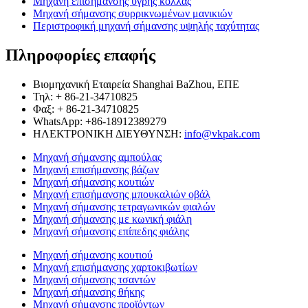
Μηχανή επισήμανσης υγρής κόλλας
Μηχανή σήμανσης συρρικνωμένων μανικιών
Περιστροφική μηχανή σήμανσης υψηλής ταχύτητας
Πληροφορίες επαφής
Βιομηχανική Εταιρεία Shanghai BaZhou, ΕΠΕ
Τηλ: + 86-21-34710825
Φαξ: + 86-21-34710825
WhatsApp: +86-18912389279
ΗΛΕΚΤΡΟΝΙΚΗ ΔΙΕΥΘΥΝΣΗ:
info@vkpak.com
Μηχανή σήμανσης αμπούλας
Μηχανή επισήμανσης βάζων
Μηχανή σήμανσης κουτιών
Μηχανή επισήμανσης μπουκαλιών οβάλ
Μηχανή σήμανσης τετραγωνικών φιαλών
Μηχανή σήμανσης με κωνική φιάλη
Μηχανή σήμανσης επίπεδης φιάλης
Μηχανή σήμανσης κουτιού
Μηχανή επισήμανσης χαρτοκιβωτίων
Μηχανή σήμανσης τσαντών
Μηχανή σήμανσης θήκης
Μηχανή σήμανσης προϊόντων