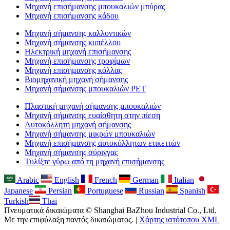
Μηχανή επισήμανσης μπουκαλιών μπύρας
Μηχανή επισήμανσης κάδου
Μηχανή σήμανσης καλλυντικών
Μηχανή σήμανσης κυπέλλου
Ηλεκτρική μηχανή επισήμανσης
Μηχανή επισήμανσης τροφίμων
Μηχανή επισήμανσης κόλλας
Βιομηχανική μηχανή σήμανσης
Μηχανή σήμανσης μπουκαλιών PET
Πλαστική μηχανή σήμανσης μπουκαλιών
Μηχανή σήμανσης ευαίσθητη στην πίεση
Αυτοκόλλητη μηχανή σήμανσης
Μηχανή σήμανσης μικρών μπουκαλιών
Μηχανή επισήμανσης αυτοκόλλητων ετικεττών
Μηχανή σήμανσης σύριγγας
Τυλίξτε γύρω από τη μηχανή επισήμανσης
Arabic
English
French
German
Italian
Japanese
Persian
Portuguese
Russian
Spanish
Turkish
Thai
Πνευματικά δικαιώματα © Shanghai BaZhou Industrial Co., Ltd.
Με την επιφύλαξη παντός δικαιώματος. |
Χάρτης ιστότοπου XML