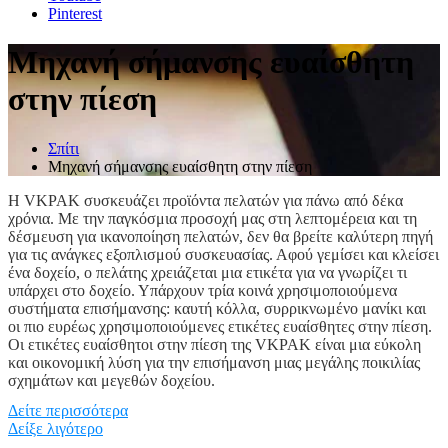
Pinterest
Μηχανή σήμανσης ευαίσθητη
στην πίεση
Σπίτι
Μηχανή σήμανσης ευαίσθητη στην πίεση
Η VKPAK συσκευάζει προϊόντα πελατών για πάνω από δέκα
χρόνια. Με την παγκόσμια προσοχή μας στη λεπτομέρεια και τη
δέσμευση για ικανοποίηση πελατών, δεν θα βρείτε καλύτερη πηγή
για τις ανάγκες εξοπλισμού συσκευασίας. Αφού γεμίσει και κλείσει
ένα δοχείο, ο πελάτης χρειάζεται μια ετικέτα για να γνωρίζει τι
υπάρχει στο δοχείο. Υπάρχουν τρία κοινά χρησιμοποιούμενα
συστήματα επισήμανσης: καυτή κόλλα, συρρικνωμένο μανίκι και
οι πιο ευρέως χρησιμοποιούμενες ετικέτες ευαίσθητες στην πίεση.
Οι ετικέτες ευαίσθητοι στην πίεση της VKPAK είναι μια εύκολη
και οικονομική λύση για την επισήμανση μιας μεγάλης ποικιλίας
σχημάτων και μεγεθών δοχείου.
Δείτε περισσότερα
Οι ετικέτες VKPAK που είναι ευαίσθητοι στην πίεση διατίθενται
Δείξε λιγότερο
σε επιτραπέζιο επίπεδο εισόδου, μεταφορικά που τροφοδοτούνται