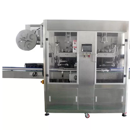
οποιουδήποτε μεγέθους μπορούν να επωφεληθούν από αυτές τις
μηχανές.
Τα ρολά των αυτοκόλλητων ετικετών τροφοδοτούνται στον
ευαίσθητο στην πίεση ετικέτα καθώς το μηχάνημα μετακινεί τα
δοχεία κάτω από τον μεταφορικό ιμάντα του. Η ετικέτα
προσαρμόζει το δοχείο σε μια σωστή γωνία προτού ένας
εφαρμοστής ετικέτας συνδέσει την ετικέτα στην κατάλληλη όψη
του δοχείου.
Ένα καλό μηχάνημα σήμανσης ευαίσθητο στην πίεση θα
διασφαλίσει ότι κάθε ετικέτα σε κάθε μονάδα προϊόντος
εφαρμόζεται με τον ίδιο τρόπο για να διατηρηθεί η συνέπεια.
Μόλις η ετικέτα προσκολληθεί στο δοχείο, αυτό το δοχείο
συνεχίζει κάτω από τον μεταφορικό ιμάντα στον επόμενο
προορισμό του, έτοιμο για το επόμενο βήμα της γραμμής
παραγωγής σας.
Αυτόματες ετικέτες ευαίσθητες στην πίεση
Οι αυτόματες ετικέτες ευαίσθητες στην πίεση VKPAK διατίθενται
σε πολλά μοντέλα. Οι ετικέτες ευαίσθητες στην πίεση μπορούν να
εφαρμοστούν στα περισσότερα στρογγυλεμένα δοχεία και στο
πάνω, κάτω μέρος και στις πλευρές των περισσότερων
ορθογώνιων δοχείων.