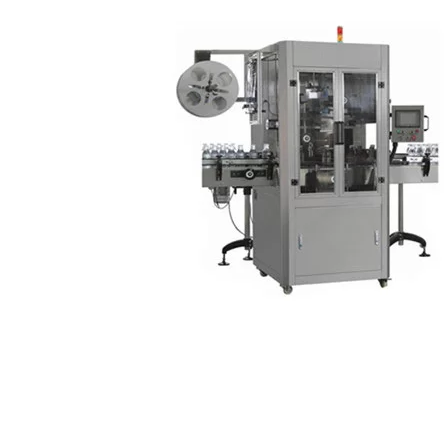
στην πίεση είναι σχεδιασμένο να χειρίζεται έναν συγκεκριμένο
τύπο δοχείου. Είτε εργάζεστε με μπουκάλια, τσάντες ή
οποιοδήποτε αριθμό διαφορετικών σχημάτων δοχείων, εμείς στο
VKPAK μπορούμε να συνεργαστούμε μαζί σας για να φτιάξουμε
μια μηχανή ετικετών ευαίσθητη στην πίεση που μπορεί να χειριστεί
τα προϊόντα σας.
Ειδική ετικέτα ευαίσθητης πίεσης
Όπως αναφέραμε, καθένας από τους μηχανισμούς σήμανσης που
είναι ευαίσθητοι στην πίεση της VKPAK είναι ειδικά σχεδιασμένος
για να λειτουργεί με τον τύπο και το σχήμα του δοχείου που
χρησιμοποιούν τα προϊόντα της επιχείρησής σας. Πιστεύουμε ότι
μετράμε δύο φορές και κόβουμε μία φορά, και κατά τη διάρκεια
της αξιολόγησης των αναγκών σας, θα λάβουμε όλες τις
πληροφορίες που χρειαζόμαστε για να φτιάξουμε ένα μηχάνημα
που είναι προσαρμοσμένο στα δοχεία σας.
Για να ξεκινήσετε, απλώς επικοινωνήστε μαζί μας για να
ξεκινήσετε μια συζήτηση σχετικά με το είδος του προϊόντος με το
οποίο θέλετε να λειτουργεί η ετικέτα ευαίσθητη στην πίεση. Αφού
έχουμε όλες τις πληροφορίες που χρειαζόμαστε για το προϊόν και
τις ανάγκες σας, θα αρχίσουμε να κατασκευάζουμε μια
προσαρμοσμένη μηχανή ευαίσθητων στην πίεση ετικετών
σχεδιασμένη να ταιριάζει στις ανάγκες της επιχείρησής σας.