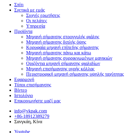
Σπίτι
Σχετικά με εμάς
Συχνές ερωτήσεις
Οι πελάτες
Υπηρεσία
Προϊόντα
Μηχανή σήμανσης στρογγυλής φιάλης
Μηχανή σήμανσης διπλής όψης
Κορυφαία μηχανή επίπεδης σήμανσης
Μηχανή σήμανσης πάνω και κάτω
Μηχανή σήμανσης συρρικνωμένων μανικιών
Οριζόντια μηχανή σήμανσης φιαλιδίων
Μηχανή επισήμανσης υγρής κόλλας
Περιστροφική μηχανή σήμανσης υψηλής ταχύτητας
Εφαρμογή
Τύποι επισήμανσης
Βίντεο
Ιστολόγιο
Επικοινωνήστε μαζί μας
info@vkpak.com
+86-18912389279
Σανγκάη, Κίνα
Youtube