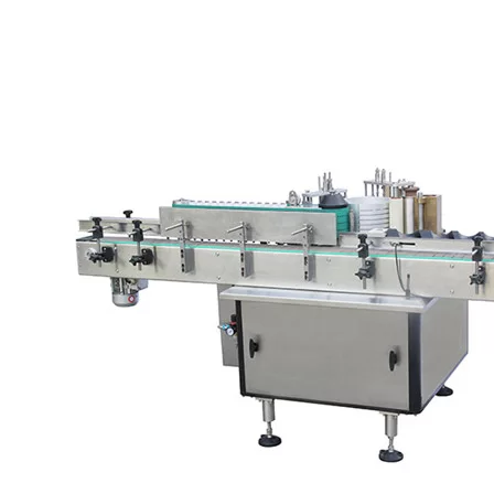
λειτουργία περιτύλιξης στο σημείο επισήμανσης, ο
περιστρεφόμενος κύλινδρος κόλλας λαμβάνει ψυχρή κόλλα από τη
δεξαμενή κόλλας, η οποία μεταφέρεται στον κύλινδρο ελαστικού
κόλλας.
Τέλος, μια λεπτή μεμβράνη κόλλας μεταφέρεται στο συγκολλητικό
επίθεμα. Η φιάλη κινείται στον μεταφορέα με τη βοήθεια ενός
σκουλήκι και η κολλημένη ετικέτα από τον κύλινδρο παραλαβής
τυλίγεται γύρω από το δοχείο μέσω ιμάντων ταινίας. Στη συνέχεια,
η επισημασμένη φιάλη κινείται περαιτέρω μέσω ενός ελαστικού
ιμάντα συμπίεσης & σταθερού ελαστικού ταμπόν που διασφαλίζει
την καλή και τέλεια εφαρμογή της ετικέτας.