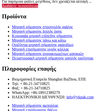
Για παρόμοια φιάλες μεγέθους, δεν χρειάζεται αλλαγή ...
Διαβάστε περισσότερα
Προϊόντα
Μηχανή σήμανσης στρογγυλής φιάλης
Μηχανή σήμανσης διπλής όψης
Κορυφαία μηχανή επίπεδης σήμανσης
Μηχανή σήμανσης πάνω και κάτω
Οριζόντια μηχανή σήμανσης φιαλιδίων
Μηχανή επισήμανσης υγρής κόλλας
Μηχανή σήμανσης συρρικνωμένων μανικιών
Περιστροφική μηχανή σήμανσης υψηλής ταχύτητας
Πληροφορίες επαφής
Βιομηχανική Εταιρεία Shanghai BaZhou, ΕΠΕ
Τηλ: + 86-21-34710825
Φαξ: + 86-21-34710825
WhatsApp: +86-18912389279
ΗΛΕΚΤΡΟΝΙΚΗ ΔΙΕΥΘΥΝΣΗ:
info@vkpak.com
Μηχανή σήμανσης αμπούλας
Μηχανή επισήμανσης βάζων