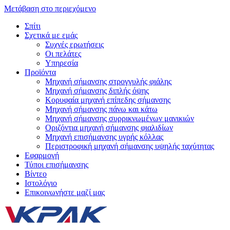
Μετάβαση στο περιεχόμενο
Σπίτι
Σχετικά με εμάς
Συχνές ερωτήσεις
Οι πελάτες
Υπηρεσία
Προϊόντα
Μηχανή σήμανσης στρογγυλής φιάλης
Μηχανή σήμανσης διπλής όψης
Κορυφαία μηχανή επίπεδης σήμανσης
Μηχανή σήμανσης πάνω και κάτω
Μηχανή σήμανσης συρρικνωμένων μανικιών
Οριζόντια μηχανή σήμανσης φιαλιδίων
Μηχανή επισήμανσης υγρής κόλλας
Περιστροφική μηχανή σήμανσης υψηλής ταχύτητας
Εφαρμογή
Τύποι επισήμανσης
Βίντεο
Ιστολόγιο
Επικοινωνήστε μαζί μας