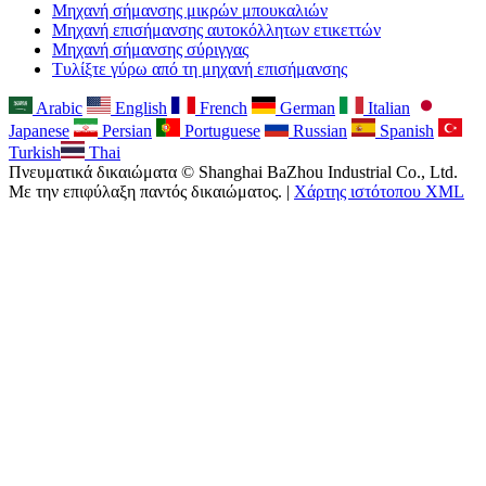
Μηχανή σήμανσης μικρών μπουκαλιών
Μηχανή επισήμανσης αυτοκόλλητων ετικεττών
Μηχανή σήμανσης σύριγγας
Τυλίξτε γύρω από τη μηχανή επισήμανσης
Arabic
English
French
German
Italian
Japanese
Persian
Portuguese
Russian
Spanish
Turkish
Thai
Πνευματικά δικαιώματα © Shanghai BaZhou Industrial Co., Ltd.
Με την επιφύλαξη παντός δικαιώματος. |
Χάρτης ιστότοπου XML