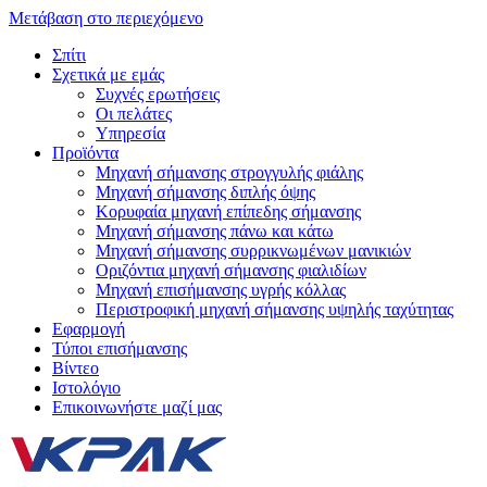
Μετάβαση στο περιεχόμενο
Σπίτι
Σχετικά με εμάς
Συχνές ερωτήσεις
Οι πελάτες
Υπηρεσία
Προϊόντα
Μηχανή σήμανσης στρογγυλής φιάλης
Μηχανή σήμανσης διπλής όψης
Κορυφαία μηχανή επίπεδης σήμανσης
Μηχανή σήμανσης πάνω και κάτω
Μηχανή σήμανσης συρρικνωμένων μανικιών
Οριζόντια μηχανή σήμανσης φιαλιδίων
Μηχανή επισήμανσης υγρής κόλλας
Περιστροφική μηχανή σήμανσης υψηλής ταχύτητας
Εφαρμογή
Τύποι επισήμανσης
Βίντεο
Ιστολόγιο
Επικοινωνήστε μαζί μας