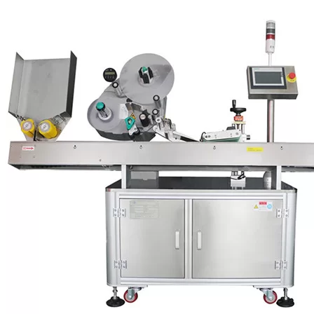
από ημιαυτόματες μονάδες επισήμανσης έως πλήρεις αυτόματες
λύσεις in-line, με χωρητικότητα έως 200 προϊόντα ανά λεπτό.
Όταν επισημαίνουμε τις σύριγγες με κλίμακα, μετράμε ένα
σταθερό σημείο στη σύριγγα και εφαρμόζουμε την ετικέτα από
αυτό το σταθερό σημείο, διασφαλίζοντας την ακριβή εφαρμογή της
κλίμακας σε κάθε σύριγγα, με τη χρήση κάμερας όρασης
ελέγχουμε τη σωστή τοποθέτηση της ετικέτας.
Είμαστε ειδικοί στο χειρισμό προϊόντων και έχουμε τεράστια
τεχνογνωσία και εμπειρία στο χειρισμό και την επισήμανση των
συρίγγων.