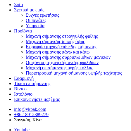
Σπίτι
Σχετικά με εμάς
Συχνές ερωτήσεις
Οι πελάτες
Υπηρεσία
Προϊόντα
Μηχανή σήμανσης στρογγυλής φιάλης
Μηχανή σήμανσης διπλής όψης
Κορυφαία μηχανή επίπεδης σήμανσης
Μηχανή σήμανσης πάνω και κάτω
Μηχανή σήμανσης συρρικνωμένων μανικιών
Οριζόντια μηχανή σήμανσης φιαλιδίων
Μηχανή επισήμανσης υγρής κόλλας
Περιστροφική μηχανή σήμανσης υψηλής ταχύτητας
Εφαρμογή
Τύποι επισήμανσης
Βίντεο
Ιστολόγιο
Επικοινωνήστε μαζί μας
info@vkpak.com
+86-18912389279
Σανγκάη, Κίνα
Youtube