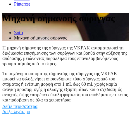
Pinterest
Μηχανή σήμανσης σύριγγας
Σπίτι
Μηχανή σήμανσης σύριγγας
Η μηχανή σήμανσης της σύριγγας της VKPAK αυτοματοποιεί τη
διαδικασία επισήμανσης των συρίγγων και βοηθά στην αύξηση της
απόδοσης, μειώνοντας παράλληλα τους επαναλαμβανόμενους
τραυματισμούς από το στρες.
Το μηχάνημα αυτόματης σήμανσης της σύριγγας της VKPAK
μπορεί να φιλοξενήσει οποιονδήποτε τύπο σύριγγας από του
στόματος ή ενέσιμη μορφή από 1 mL έως 60 mL χωρίς καμία
ανάγκη προσαρμογής ή αλλαγής εξαρτημάτων και ο σχεδιασμός
ανοιχτής όψης επιτρέπει εύκολη φόρτωση του αποθέματος ετικέτας
και πρόσβαση σε όλα τα χειριστήρια.
Δείτε περισσότερα
Ισχύει για στρογγυλά αντικείμενα με μικρότερη διάμετρο και δεν
Δείξε λιγότερο
αντέχει κατά την επισήμανση, όπως φύσιγγα, φιαλίδια, σωλήνα
συλλογής αίματος, στυλό, λουκάνικο και ούτω καθεξής.
Αυτόματη επισήμανση των συρίγγων, οι λύσεις μας κυμαίνονται