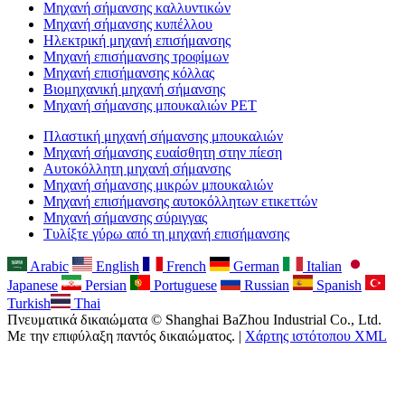
Μηχανή σήμανσης καλλυντικών
Μηχανή σήμανσης κυπέλλου
Ηλεκτρική μηχανή επισήμανσης
Μηχανή επισήμανσης τροφίμων
Μηχανή επισήμανσης κόλλας
Βιομηχανική μηχανή σήμανσης
Μηχανή σήμανσης μπουκαλιών PET
Πλαστική μηχανή σήμανσης μπουκαλιών
Μηχανή σήμανσης ευαίσθητη στην πίεση
Αυτοκόλλητη μηχανή σήμανσης
Μηχανή σήμανσης μικρών μπουκαλιών
Μηχανή επισήμανσης αυτοκόλλητων ετικεττών
Μηχανή σήμανσης σύριγγας
Τυλίξτε γύρω από τη μηχανή επισήμανσης
Arabic
English
French
German
Italian
Japanese
Persian
Portuguese
Russian
Spanish
Turkish
Thai
Πνευματικά δικαιώματα © Shanghai BaZhou Industrial Co., Ltd.
Με την επιφύλαξη παντός δικαιώματος. |
Χάρτης ιστότοπου XML