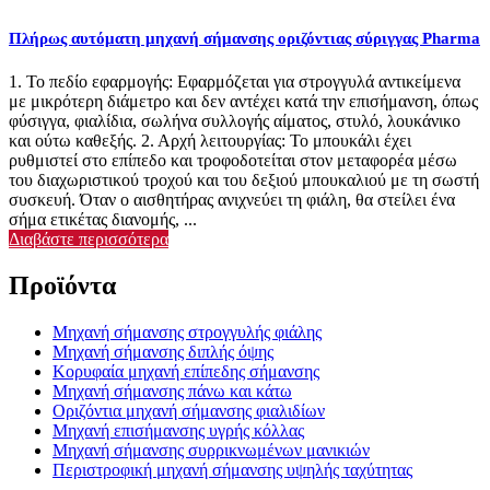
Πλήρως αυτόματη μηχανή σήμανσης οριζόντιας σύριγγας Pharma
1. Το πεδίο εφαρμογής: Εφαρμόζεται για στρογγυλά αντικείμενα
με μικρότερη διάμετρο και δεν αντέχει κατά την επισήμανση, όπως
φύσιγγα, φιαλίδια, σωλήνα συλλογής αίματος, στυλό, λουκάνικο
και ούτω καθεξής. 2. Αρχή λειτουργίας: Το μπουκάλι έχει
ρυθμιστεί στο επίπεδο και τροφοδοτείται στον μεταφορέα μέσω
του διαχωριστικού τροχού και του δεξιού μπουκαλιού με τη σωστή
συσκευή. Όταν ο αισθητήρας ανιχνεύει τη φιάλη, θα στείλει ένα
σήμα ετικέτας διανομής, ...
Διαβάστε περισσότερα
Προϊόντα
Μηχανή σήμανσης στρογγυλής φιάλης
Μηχανή σήμανσης διπλής όψης
Κορυφαία μηχανή επίπεδης σήμανσης
Μηχανή σήμανσης πάνω και κάτω
Οριζόντια μηχανή σήμανσης φιαλιδίων
Μηχανή επισήμανσης υγρής κόλλας
Μηχανή σήμανσης συρρικνωμένων μανικιών
Περιστροφική μηχανή σήμανσης υψηλής ταχύτητας