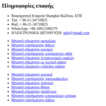
Πληροφορίες επαφής
Βιομηχανική Εταιρεία Shanghai BaZhou, ΕΠΕ
Τηλ: + 86-21-34710825
Φαξ: + 86-21-34710825
WhatsApp: +86-18912389279
ΗΛΕΚΤΡΟΝΙΚΗ ΔΙΕΥΘΥΝΣΗ:
info@vkpak.com
Μηχανή σήμανσης αμπούλας
Μηχανή επισήμανσης βάζων
Μηχανή σήμανσης κουτιών
Μηχανή επισήμανσης μπουκαλιών οβάλ
Μηχανή σήμανσης τετραγωνικών φιαλών
Μηχανή σήμανσης με κωνική φιάλη
Μηχανή σήμανσης επίπεδης φιάλης
Μηχανή σήμανσης κουτιού
Μηχανή επισήμανσης χαρτοκιβωτίων
Μηχανή σήμανσης τσαντών
Μηχανή σήμανσης θήκης
Μηχανή σήμανσης προϊόντων
Μηχανή επισήμανσης μπουκαλιών μπύρας
Μηχανή επισήμανσης κάδου