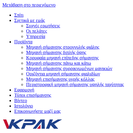
Μετάβαση στο περιεχόμενο
Σπίτι
Σχετικά με εμάς
Συχνές ερωτήσεις
Οι πελάτες
Υπηρεσία
Προϊόντα
Μηχανή σήμανσης στρογγυλής φιάλης
Μηχανή σήμανσης διπλής όψης
Κορυφαία μηχανή επίπεδης σήμανσης
Μηχανή σήμανσης πάνω και κάτω
Μηχανή σήμανσης συρρικνωμένων μανικιών
Οριζόντια μηχανή σήμανσης φιαλιδίων
Μηχανή επισήμανσης υγρής κόλλας
Περιστροφική μηχανή σήμανσης υψηλής ταχύτητας
Εφαρμογή
Τύποι επισήμανσης
Βίντεο
Ιστολόγιο
Επικοινωνήστε μαζί μας