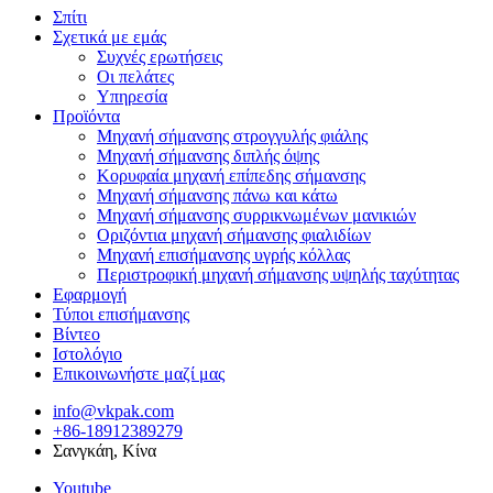
Σπίτι
Σχετικά με εμάς
Συχνές ερωτήσεις
Οι πελάτες
Υπηρεσία
Προϊόντα
Μηχανή σήμανσης στρογγυλής φιάλης
Μηχανή σήμανσης διπλής όψης
Κορυφαία μηχανή επίπεδης σήμανσης
Μηχανή σήμανσης πάνω και κάτω
Μηχανή σήμανσης συρρικνωμένων μανικιών
Οριζόντια μηχανή σήμανσης φιαλιδίων
Μηχανή επισήμανσης υγρής κόλλας
Περιστροφική μηχανή σήμανσης υψηλής ταχύτητας
Εφαρμογή
Τύποι επισήμανσης
Βίντεο
Ιστολόγιο
Επικοινωνήστε μαζί μας
info@vkpak.com
+86-18912389279
Σανγκάη, Κίνα
Youtube