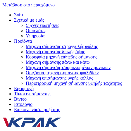
Μετάβαση στο περιεχόμενο
Σπίτι
Σχετικά με εμάς
Συχνές ερωτήσεις
Οι πελάτες
Υπηρεσία
Προϊόντα
Μηχανή σήμανσης στρογγυλής φιάλης
Μηχανή σήμανσης διπλής όψης
Κορυφαία μηχανή επίπεδης σήμανσης
Μηχανή σήμανσης πάνω και κάτω
Μηχανή σήμανσης συρρικνωμένων μανικιών
Οριζόντια μηχανή σήμανσης φιαλιδίων
Μηχανή επισήμανσης υγρής κόλλας
Περιστροφική μηχανή σήμανσης υψηλής ταχύτητας
Εφαρμογή
Τύποι επισήμανσης
Βίντεο
Ιστολόγιο
Επικοινωνήστε μαζί μας