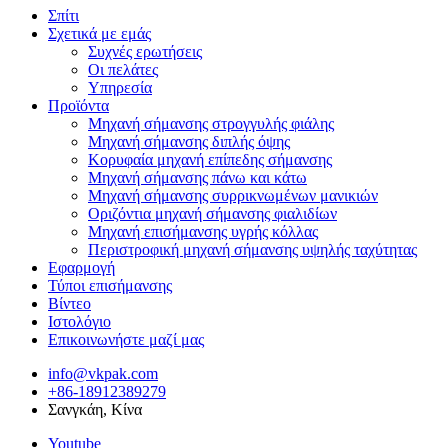
Σπίτι
Σχετικά με εμάς
Συχνές ερωτήσεις
Οι πελάτες
Υπηρεσία
Προϊόντα
Μηχανή σήμανσης στρογγυλής φιάλης
Μηχανή σήμανσης διπλής όψης
Κορυφαία μηχανή επίπεδης σήμανσης
Μηχανή σήμανσης πάνω και κάτω
Μηχανή σήμανσης συρρικνωμένων μανικιών
Οριζόντια μηχανή σήμανσης φιαλιδίων
Μηχανή επισήμανσης υγρής κόλλας
Περιστροφική μηχανή σήμανσης υψηλής ταχύτητας
Εφαρμογή
Τύποι επισήμανσης
Βίντεο
Ιστολόγιο
Επικοινωνήστε μαζί μας
info@vkpak.com
+86-18912389279
Σανγκάη, Κίνα
Youtube