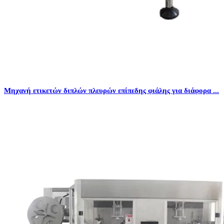
Μηχανή ετικετών διπλών πλευρών επίπεδης φιάλης για διάφορα ...