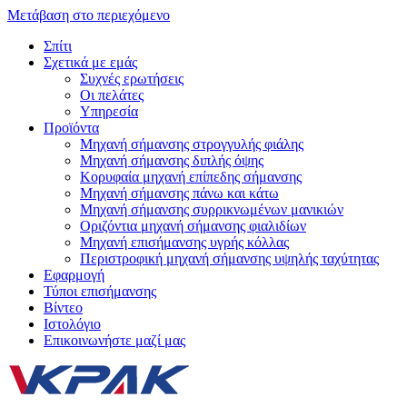
Μετάβαση στο περιεχόμενο
Σπίτι
Σχετικά με εμάς
Συχνές ερωτήσεις
Οι πελάτες
Υπηρεσία
Προϊόντα
Μηχανή σήμανσης στρογγυλής φιάλης
Μηχανή σήμανσης διπλής όψης
Κορυφαία μηχανή επίπεδης σήμανσης
Μηχανή σήμανσης πάνω και κάτω
Μηχανή σήμανσης συρρικνωμένων μανικιών
Οριζόντια μηχανή σήμανσης φιαλιδίων
Μηχανή επισήμανσης υγρής κόλλας
Περιστροφική μηχανή σήμανσης υψηλής ταχύτητας
Εφαρμογή
Τύποι επισήμανσης
Βίντεο
Ιστολόγιο
Επικοινωνήστε μαζί μας