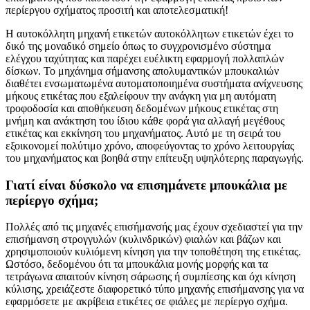
περίεργου σχήματος προσιτή και αποτελεσματική!
Η αυτοκόλλητη μηχανή ετικετών αυτοκόλλητων ετικετών έχει το
δικό της μοναδικό σημείο όπως το συγχρονισμένο σύστημα
ελέγχου ταχύτητας και παρέχει ευέλικτη εφαρμογή πολλαπλών
δίσκων. Το μηχάνημα σήμανσης απολυμαντικών μπουκαλιών
διαθέτει ενσωματωμένα αυτοματοποιημένα συστήματα ανίχνευσης
μήκους ετικέτας που εξαλείφουν την ανάγκη για μη αυτόματη
τροφοδοσία και αποθήκευση δεδομένων μήκους ετικέτας στη
μνήμη και ανάκτηση του ίδιου κάθε φορά για αλλαγή μεγέθους
ετικέτας και εκκίνηση του μηχανήματος. Αυτό με τη σειρά του
εξοικονομεί πολύτιμο χρόνο, αποφεύγοντας το χρόνο λειτουργίας
του μηχανήματος και βοηθά στην επίτευξη υψηλότερης παραγωγής.
Γιατί είναι δύσκολο να επισημάνετε μπουκάλια με
περίεργο σχήμα;
Πολλές από τις μηχανές επισήμανσής μας έχουν σχεδιαστεί για την
επισήμανση στρογγυλών (κυλινδρικών) φιαλών και βάζων και
χρησιμοποιούν κυλιόμενη κίνηση για την τοποθέτηση της ετικέτας.
Ωστόσο, δεδομένου ότι τα μπουκάλια μονής μορφής και τα
τετράγωνα απαιτούν κίνηση σάρωσης ή συμπίεσης και όχι κίνηση
κύλισης, χρειάζεστε διαφορετικό τύπο μηχανής επισήμανσης για να
εφαρμόσετε με ακρίβεια ετικέτες σε φιάλες με περίεργο σχήμα.