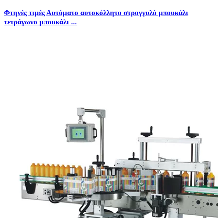
Φτηνές τιμές Αυτόματο αυτοκόλλητο στρογγυλό μπουκάλι
τετράγωνο μπουκάλι ...