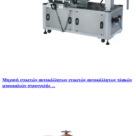
Μηχανή ετικετών αυτοκόλλητων ετικετών αυτοκόλλητων πλακών
μπουκαλιών στρογγυλής ...