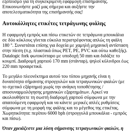
εξοπλισμό για τη συγκεκριμένη εφαρμογή επισήμανσης.
Επικοινωνήστε μαζί μας σήμερα και αυξήστε την
αποτελεσματικότητα της επισήμανσής σας!
Αυτοκόλλητες ετικέτες τετράγωνης φιάλης
Η εφαρμογή εμπρός και πίσω ετικετών σε τετράγωνα μπουκάλια
σε δύο κύκλους γίνεται εύκολα περιστρέφοντας απλώς τη φιάλη
180 °. Συνιστάται επίσης για δοχεία με χαμηλή μηχανική αντίσταση
στην πίεση (π.χ. πλαστικά όπως PET, PE, PVC και ούτω καθεξής).
Datalogic fork φωτοκύτταρο με υποδοχή 50 mm και διδάξτε το
κουμπί. Διαδρομή χαρτιού 170 mm (στάνταρ), ψηλοί κύλινδροι έως
220 mm προαιρετικά.
Το μεγάλο πλεονέκτημα αυτού του τύπου μηχανής είναι η
δυνατότητα σήμανσης στρογγυλών και τετραγωνικών φιαλών (με
το σχετικό εξάρτημα) χωρίς την ανάγκη τοποθέτησης /
αποσυναρμολόγησης μηχανικών εξαρτημάτων. Αρκεί να
ακολουθήσετε τη σωστή διαδρομή χαρτιού σύμφωνα με την
απαιτούμενη εφαρμογή και να κάνετε μερικές απλές ρυθμίσεις
σύμφωνα με τη μορφή της φιάλης και το μέγεθος της ετικέτας.
Χωρητικότητα: περίπου 6000 bph (στρογγυλά μπουκάλια - εμπρός
και πίσω).
Όταν χρειάζεστε μια λύση σήμανσης τετραγωνικών φιαλών, η