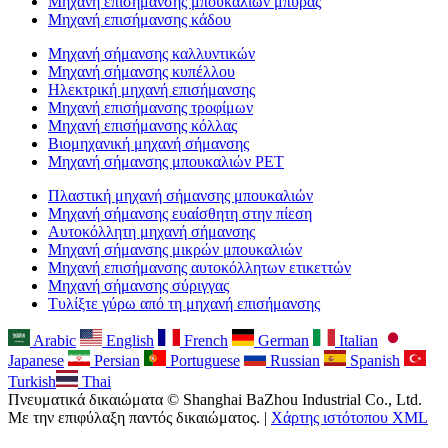
Μηχανή επισήμανσης μπουκαλιών μπύρας
Μηχανή επισήμανσης κάδου
Μηχανή σήμανσης καλλυντικών
Μηχανή σήμανσης κυπέλλου
Ηλεκτρική μηχανή επισήμανσης
Μηχανή επισήμανσης τροφίμων
Μηχανή επισήμανσης κόλλας
Βιομηχανική μηχανή σήμανσης
Μηχανή σήμανσης μπουκαλιών PET
Πλαστική μηχανή σήμανσης μπουκαλιών
Μηχανή σήμανσης ευαίσθητη στην πίεση
Αυτοκόλλητη μηχανή σήμανσης
Μηχανή σήμανσης μικρών μπουκαλιών
Μηχανή επισήμανσης αυτοκόλλητων ετικεττών
Μηχανή σήμανσης σύριγγας
Τυλίξτε γύρω από τη μηχανή επισήμανσης
Arabic
English
French
German
Italian
Japanese
Persian
Portuguese
Russian
Spanish
Turkish
Thai
Πνευματικά δικαιώματα © Shanghai BaZhou Industrial Co., Ltd.
Με την επιφύλαξη παντός δικαιώματος. |
Χάρτης ιστότοπου XML