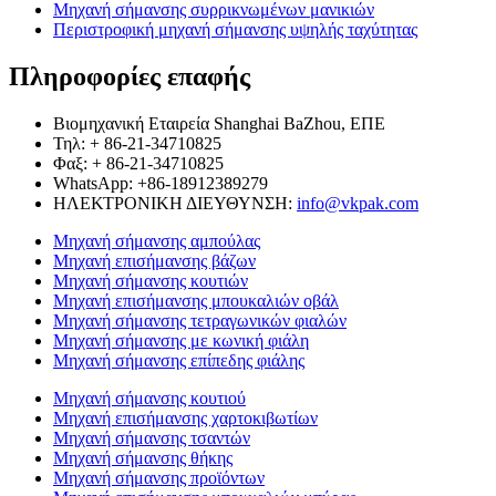
Μηχανή σήμανσης συρρικνωμένων μανικιών
Περιστροφική μηχανή σήμανσης υψηλής ταχύτητας
Πληροφορίες επαφής
Βιομηχανική Εταιρεία Shanghai BaZhou, ΕΠΕ
Τηλ: + 86-21-34710825
Φαξ: + 86-21-34710825
WhatsApp: +86-18912389279
ΗΛΕΚΤΡΟΝΙΚΗ ΔΙΕΥΘΥΝΣΗ:
info@vkpak.com
Μηχανή σήμανσης αμπούλας
Μηχανή επισήμανσης βάζων
Μηχανή σήμανσης κουτιών
Μηχανή επισήμανσης μπουκαλιών οβάλ
Μηχανή σήμανσης τετραγωνικών φιαλών
Μηχανή σήμανσης με κωνική φιάλη
Μηχανή σήμανσης επίπεδης φιάλης
Μηχανή σήμανσης κουτιού
Μηχανή επισήμανσης χαρτοκιβωτίων
Μηχανή σήμανσης τσαντών
Μηχανή σήμανσης θήκης
Μηχανή σήμανσης προϊόντων