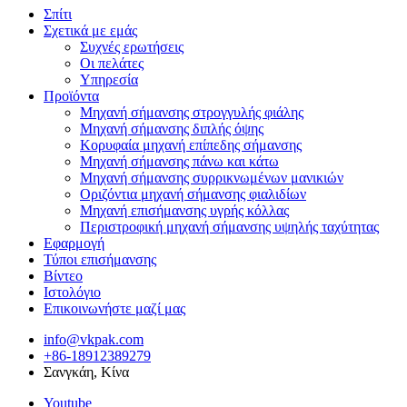
Σπίτι
Σχετικά με εμάς
Συχνές ερωτήσεις
Οι πελάτες
Υπηρεσία
Προϊόντα
Μηχανή σήμανσης στρογγυλής φιάλης
Μηχανή σήμανσης διπλής όψης
Κορυφαία μηχανή επίπεδης σήμανσης
Μηχανή σήμανσης πάνω και κάτω
Μηχανή σήμανσης συρρικνωμένων μανικιών
Οριζόντια μηχανή σήμανσης φιαλιδίων
Μηχανή επισήμανσης υγρής κόλλας
Περιστροφική μηχανή σήμανσης υψηλής ταχύτητας
Εφαρμογή
Τύποι επισήμανσης
Βίντεο
Ιστολόγιο
Επικοινωνήστε μαζί μας
info@vkpak.com
+86-18912389279
Σανγκάη, Κίνα
Youtube