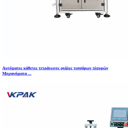
Αυτόματες κάθετες τετράγωνες φιάλες τεσσάρων πλευρών
Μηχανήματα ...