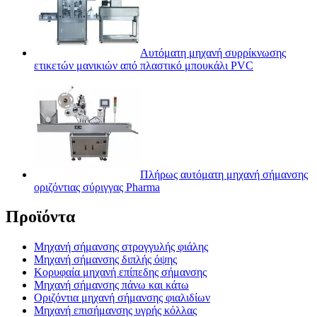
Αυτόματη μηχανή συρρίκνωσης
ετικετών μανικιών από πλαστικό μπουκάλι PVC
Πλήρως αυτόματη μηχανή σήμανσης
οριζόντιας σύριγγας Pharma
Προϊόντα
Μηχανή σήμανσης στρογγυλής φιάλης
Μηχανή σήμανσης διπλής όψης
Κορυφαία μηχανή επίπεδης σήμανσης
Μηχανή σήμανσης πάνω και κάτω
Οριζόντια μηχανή σήμανσης φιαλιδίων
Μηχανή επισήμανσης υγρής κόλλας