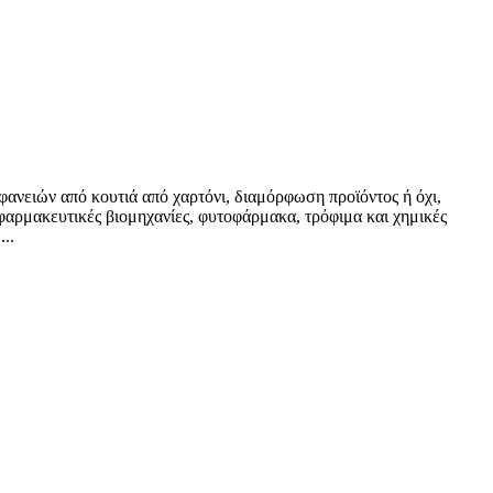
φανειών από κουτιά από χαρτόνι, διαμόρφωση προϊόντος ή όχι,
ε φαρμακευτικές βιομηχανίες, φυτοφάρμακα, τρόφιμα και χημικές
..