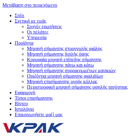
Μετάβαση στο περιεχόμενο
Σπίτι
Σχετικά με εμάς
Συχνές ερωτήσεις
Οι πελάτες
Υπηρεσία
Προϊόντα
Μηχανή σήμανσης στρογγυλής φιάλης
Μηχανή σήμανσης διπλής όψης
Κορυφαία μηχανή επίπεδης σήμανσης
Μηχανή σήμανσης πάνω και κάτω
Μηχανή σήμανσης συρρικνωμένων μανικιών
Οριζόντια μηχανή σήμανσης φιαλιδίων
Μηχανή επισήμανσης υγρής κόλλας
Περιστροφική μηχανή σήμανσης υψηλής ταχύτητας
Εφαρμογή
Τύποι επισήμανσης
Βίντεο
Ιστολόγιο
Επικοινωνήστε μαζί μας