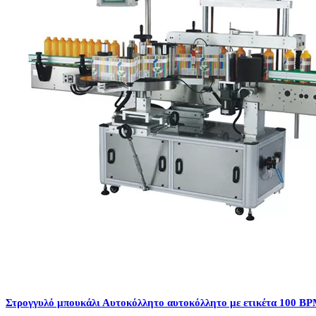
Στρογγυλό μπουκάλι Αυτοκόλλητο αυτοκόλλητο με ετικέτα 100 B