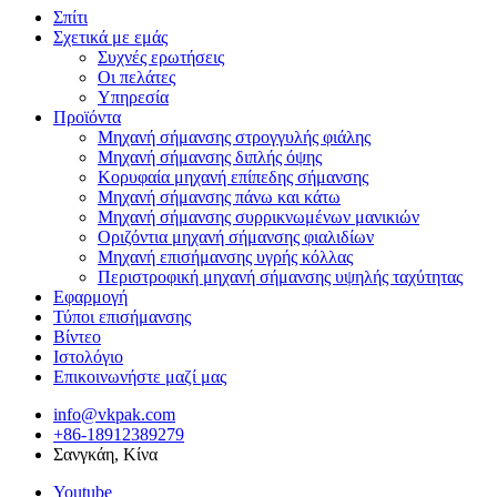
Σπίτι
Σχετικά με εμάς
Συχνές ερωτήσεις
Οι πελάτες
Υπηρεσία
Προϊόντα
Μηχανή σήμανσης στρογγυλής φιάλης
Μηχανή σήμανσης διπλής όψης
Κορυφαία μηχανή επίπεδης σήμανσης
Μηχανή σήμανσης πάνω και κάτω
Μηχανή σήμανσης συρρικνωμένων μανικιών
Οριζόντια μηχανή σήμανσης φιαλιδίων
Μηχανή επισήμανσης υγρής κόλλας
Περιστροφική μηχανή σήμανσης υψηλής ταχύτητας
Εφαρμογή
Τύποι επισήμανσης
Βίντεο
Ιστολόγιο
Επικοινωνήστε μαζί μας
info@vkpak.com
+86-18912389279
Σανγκάη, Κίνα
Youtube