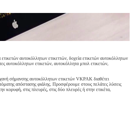
α ετικετών αυτοκόλλητων ετικεττών, δοχεία ετικετών αυτοκόλλητων
άντες αυτοκόλλητων ετικετών, αυτοκόλλητα μπολ ετικετών,
ηχανή σήμανσης αυτοκόλλητων ετικετών VKPAK διαθέτει
όματης απόστασης φιάλης. Προσφέρουμε στους πελάτες λύσεις
ν κορυφή, στις πλευρές, στις δύο πλευρές ή στην ετικέτα,
ς χρησιμοποιείται ευρέως σε καλλυντικά, τρόφιμα, νερό και άλλες
ιφερειακή επιφάνεια.