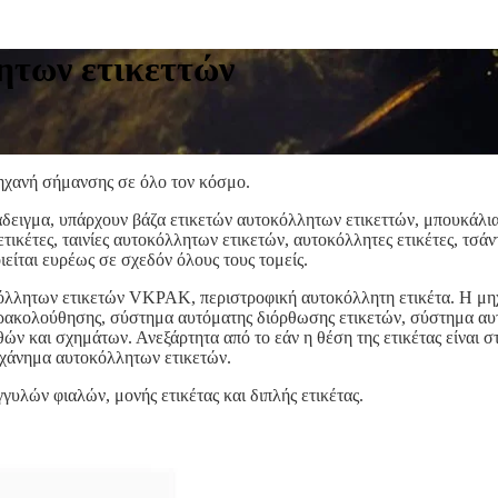
ητων ετικεττών
μηχανή σήμανσης σε όλο τον κόσμο.
ράδειγμα, υπάρχουν βάζα ετικετών αυτοκόλλητων ετικεττών, μπουκάλι
ετικέτες, ταινίες αυτοκόλλητων ετικετών, αυτοκόλλητες ετικέτες, τσ
είται ευρέως σε σχεδόν όλους τους τομείς.
κόλλητων ετικετών VKPAK, περιστροφική αυτοκόλλητη ετικέτα. Η μ
ακολούθησης, σύστημα αυτόματης διόρθωσης ετικετών, σύστημα αυτ
 και σχημάτων. Ανεξάρτητα από το εάν η θέση της ετικέτας είναι στη
χάνημα αυτοκόλλητων ετικετών.
γγυλών φιαλών, μονής ετικέτας και διπλής ετικέτας.
με ευελιξία. Αυτό το μηχάνημα αυτοκόλλητων ετικετών διπλής κεφαλή
ρεί να πραγματοποιήσει επισήμανση στην καθορισμένη θέση στην περ