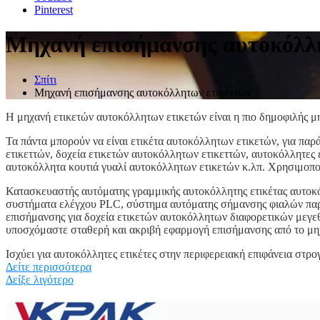
Pinterest
Μηχανή επισήμανσης αυτοκόλλ
Σπίτι
Μηχανή επισήμανσης αυτοκόλλητων ετικεττών
Η μηχανή ετικετών αυτοκόλλητων ετικετών είναι η πιο δημοφιλής 
Τα πάντα μπορούν να είναι ετικέτα αυτοκόλλητων ετικετών, για πα
ετικεττών, δοχεία ετικετών αυτοκόλλητων ετικεττών, αυτοκόλλητες 
αυτοκόλλητα κουτιά γυαλί αυτοκόλλητων ετικετών κ.λπ. Χρησιμοποι
Κατασκευαστής αυτόματης γραμμικής αυτοκόλλητης ετικέτας αυτο
συστήματα ελέγχου PLC, σύστημα αυτόματης σήμανσης φιαλών παρ
επισήμανσης για δοχεία ετικετών αυτοκόλλητων διαφορετικών μεγεθών
υποσχόμαστε σταθερή και ακριβή εφαρμογή επισήμανσης από το μη
Ισχύει για αυτοκόλλητες ετικέτες στην περιφερειακή επιφάνεια στρο
Δείτε περισσότερα
Ο χώρος μεταξύ των εμπρός και πίσω ετικετών μπορεί να ρυθμιστεί 
Δείξε λιγότερο
βιομηχανίες.
Η προαιρετική συσκευή εντοπισμού περιφερειακής τοποθέτησης μπο