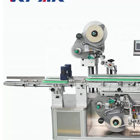
Ο προαιρετικός εκτυπωτής με κορδέλα και ο εκτυπωτής inkjet μπορ
πραγματοποίηση της ολοκλήρωσης της σήμανσης και της εκτύπωσης 