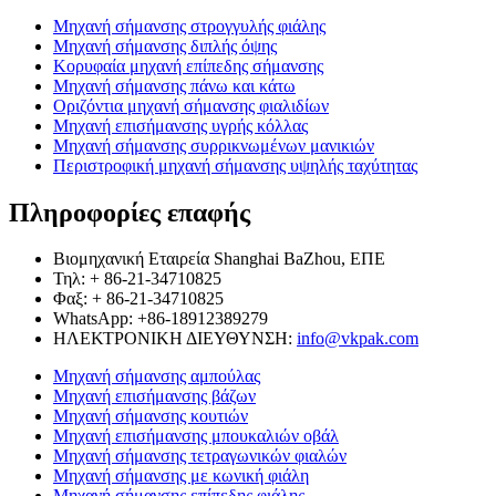
Μηχανή σήμανσης στρογγυλής φιάλης
Μηχανή σήμανσης διπλής όψης
Κορυφαία μηχανή επίπεδης σήμανσης
Μηχανή σήμανσης πάνω και κάτω
Οριζόντια μηχανή σήμανσης φιαλιδίων
Μηχανή επισήμανσης υγρής κόλλας
Μηχανή σήμανσης συρρικνωμένων μανικιών
Περιστροφική μηχανή σήμανσης υψηλής ταχύτητας
Πληροφορίες επαφής
Βιομηχανική Εταιρεία Shanghai BaZhou, ΕΠΕ
Τηλ: + 86-21-34710825
Φαξ: + 86-21-34710825
WhatsApp: +86-18912389279
ΗΛΕΚΤΡΟΝΙΚΗ ΔΙΕΥΘΥΝΣΗ:
info@vkpak.com
Μηχανή σήμανσης αμπούλας
Μηχανή επισήμανσης βάζων
Μηχανή σήμανσης κουτιών
Μηχανή επισήμανσης μπουκαλιών οβάλ
Μηχανή σήμανσης τετραγωνικών φιαλών
Μηχανή σήμανσης με κωνική φιάλη
Μηχανή σήμανσης επίπεδης φιάλης