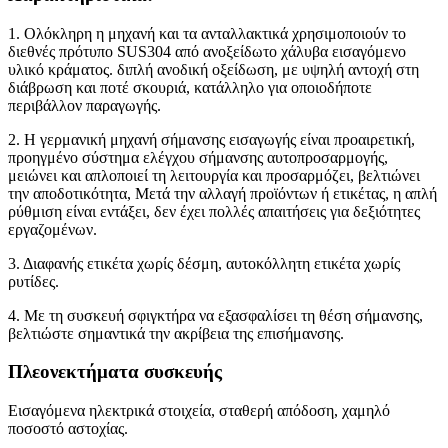
1. Ολόκληρη η μηχανή και τα ανταλλακτικά χρησιμοποιούν το
διεθνές πρότυπο SUS304 από ανοξείδωτο χάλυβα εισαγόμενο
υλικό κράματος. διπλή ανοδική οξείδωση, με υψηλή αντοχή στη
διάβρωση και ποτέ σκουριά, κατάλληλο για οποιοδήποτε
περιβάλλον παραγωγής.
2. Η γερμανική μηχανή σήμανσης εισαγωγής είναι προαιρετική,
προηγμένο σύστημα ελέγχου σήμανσης αυτοπροσαρμογής,
μειώνει και απλοποιεί τη λειτουργία και προσαρμόζει, βελτιώνει
την αποδοτικότητα, Μετά την αλλαγή προϊόντων ή ετικέτας, η απλή
ρύθμιση είναι εντάξει, δεν έχει πολλές απαιτήσεις για δεξιότητες
εργαζομένων.
3. Διαφανής ετικέτα χωρίς δέσμη, αυτοκόλλητη ετικέτα χωρίς
ρυτίδες.
4. Με τη συσκευή σφιγκτήρα να εξασφαλίσει τη θέση σήμανσης,
βελτιώστε σημαντικά την ακρίβεια της επισήμανσης.
Πλεονεκτήματα συσκευής
Εισαγόμενα ηλεκτρικά στοιχεία, σταθερή απόδοση, χαμηλό
ποσοστό αστοχίας.