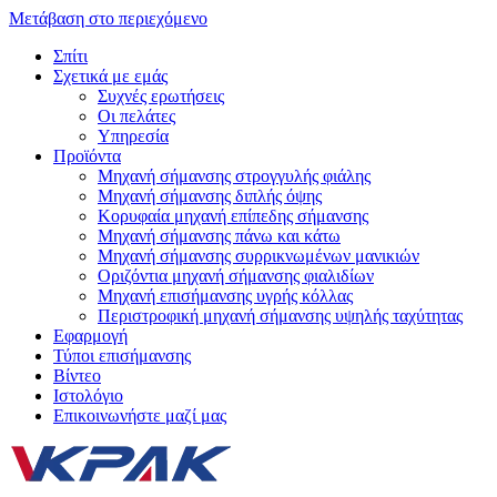
Μετάβαση στο περιεχόμενο
Σπίτι
Σχετικά με εμάς
Συχνές ερωτήσεις
Οι πελάτες
Υπηρεσία
Προϊόντα
Μηχανή σήμανσης στρογγυλής φιάλης
Μηχανή σήμανσης διπλής όψης
Κορυφαία μηχανή επίπεδης σήμανσης
Μηχανή σήμανσης πάνω και κάτω
Μηχανή σήμανσης συρρικνωμένων μανικιών
Οριζόντια μηχανή σήμανσης φιαλιδίων
Μηχανή επισήμανσης υγρής κόλλας
Περιστροφική μηχανή σήμανσης υψηλής ταχύτητας
Εφαρμογή
Τύποι επισήμανσης
Βίντεο
Ιστολόγιο
Επικοινωνήστε μαζί μας