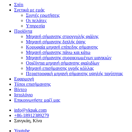
Σπίτι
Σχετικά με εμάς
Συχνές ερωτήσεις
Οι πελάτες
Υπηρεσία
Προϊόντα
Μηχανή σήμανσης στρογγυλής φιάλης
Μηχανή σήμανσης διπλής όψης
Κορυφαία μηχανή επίπεδης σήμανσης
Μηχανή σήμανσης πάνω και κάτω
Μηχανή σήμανσης συρρικνωμένων μανικιών
Οριζόντια μηχανή σήμανσης φιαλιδίων
Μηχανή επισήμανσης υγρής κόλλας
Περιστροφική μηχανή σήμανσης υψηλής ταχύτητας
Εφαρμογή
Τύποι επισήμανσης
Βίντεο
Ιστολόγιο
Επικοινωνήστε μαζί μας
info@vkpak.com
+86-18912389279
Σανγκάη, Κίνα
Youtube