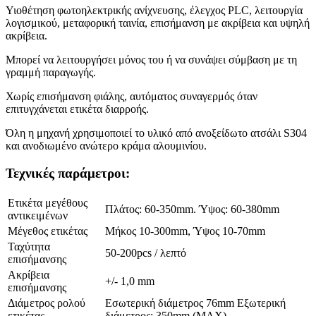
Υιοθέτηση φωτοηλεκτρικής ανίχνευσης, έλεγχος PLC, λειτουργία
λογισμικού, μεταφορική ταινία, επισήμανση με ακρίβεια και υψηλή
ακρίβεια.
Μπορεί να λειτουργήσει μόνος του ή να συνάψει σύμβαση με τη
γραμμή παραγωγής.
Χωρίς επισήμανση φιάλης, αυτόματος συναγερμός όταν
επιτυγχάνεται ετικέτα διαρροής.
Όλη η μηχανή χρησιμοποιεί το υλικό από ανοξείδωτο ατσάλι S304
και ανοδιωμένο ανώτερο κράμα αλουμινίου.
Τεχνικές παράμετροι:
Ετικέτα μεγέθους
Πλάτος: 60-350mm. Ύψος: 60-380mm
αντικειμένων
Μέγεθος ετικέτας
Μήκος 10-300mm, Ύψος 10-70mm
Ταχύτητα
50-200pcs / λεπτό
επισήμανσης
Ακρίβεια
+/- 1,0 mm
επισήμανσης
Διάμετρος ρολού
Εσωτερική διάμετρος 76mm Εξωτερική
ετικέτας
διάμετρος: 350mm (MAX)