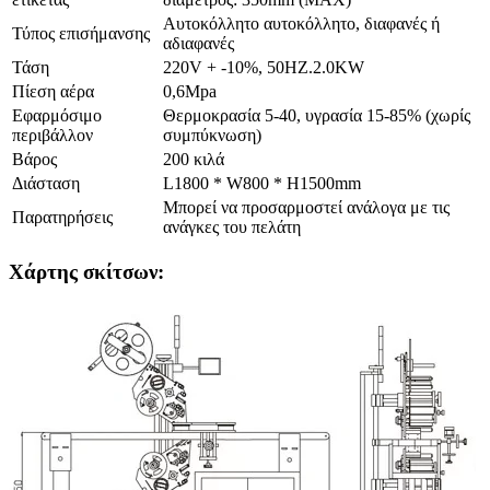
Αυτοκόλλητο αυτοκόλλητο, διαφανές ή
Τύπος επισήμανσης
αδιαφανές
Τάση
220V + -10%, 50HZ.2.0KW
Πίεση αέρα
0,6Mpa
Εφαρμόσιμο
Θερμοκρασία 5-40, υγρασία 15-85% (χωρίς
περιβάλλον
συμπύκνωση)
Βάρος
200 κιλά
Διάσταση
L1800 * W800 * H1500mm
Μπορεί να προσαρμοστεί ανάλογα με τις
Παρατηρήσεις
ανάγκες του πελάτη
Χάρτης σκίτσων: