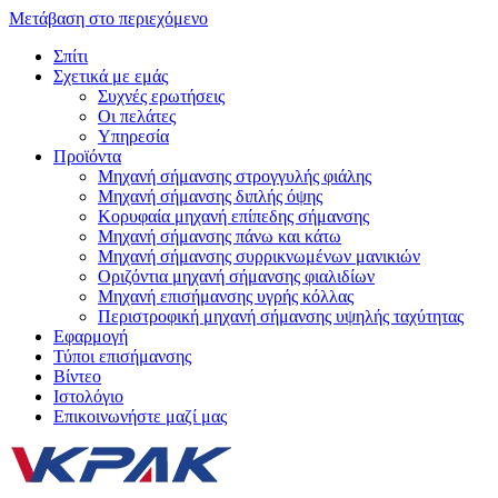
Μετάβαση στο περιεχόμενο
Σπίτι
Σχετικά με εμάς
Συχνές ερωτήσεις
Οι πελάτες
Υπηρεσία
Προϊόντα
Μηχανή σήμανσης στρογγυλής φιάλης
Μηχανή σήμανσης διπλής όψης
Κορυφαία μηχανή επίπεδης σήμανσης
Μηχανή σήμανσης πάνω και κάτω
Μηχανή σήμανσης συρρικνωμένων μανικιών
Οριζόντια μηχανή σήμανσης φιαλιδίων
Μηχανή επισήμανσης υγρής κόλλας
Περιστροφική μηχανή σήμανσης υψηλής ταχύτητας
Εφαρμογή
Τύποι επισήμανσης
Βίντεο
Ιστολόγιο
Επικοινωνήστε μαζί μας