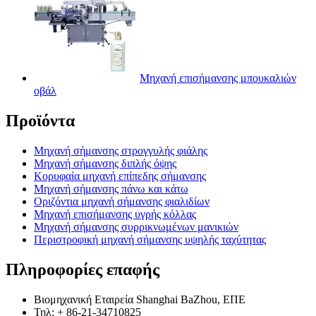
Μηχανή επισήμανσης μπουκαλιών
οβάλ
Προϊόντα
Μηχανή σήμανσης στρογγυλής φιάλης
Μηχανή σήμανσης διπλής όψης
Κορυφαία μηχανή επίπεδης σήμανσης
Μηχανή σήμανσης πάνω και κάτω
Οριζόντια μηχανή σήμανσης φιαλιδίων
Μηχανή επισήμανσης υγρής κόλλας
Μηχανή σήμανσης συρρικνωμένων μανικιών
Περιστροφική μηχανή σήμανσης υψηλής ταχύτητας
Πληροφορίες επαφής
Βιομηχανική Εταιρεία Shanghai BaZhou, ΕΠΕ
Τηλ: + 86-21-34710825