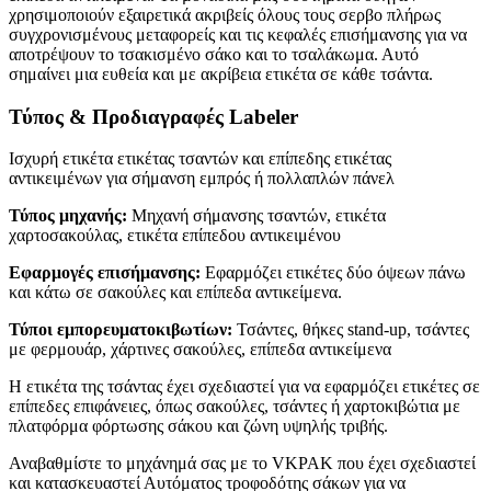
χρησιμοποιούν εξαιρετικά ακριβείς όλους τους σερβο πλήρως
συγχρονισμένους μεταφορείς και τις κεφαλές επισήμανσης για να
αποτρέψουν το τσακισμένο σάκο και το τσαλάκωμα. Αυτό
σημαίνει μια ευθεία και με ακρίβεια ετικέτα σε κάθε τσάντα.
Τύπος & Προδιαγραφές Labeler
Ισχυρή ετικέτα ετικέτας τσαντών και επίπεδης ετικέτας
αντικειμένων για σήμανση εμπρός ή πολλαπλών πάνελ
Τύπος μηχανής:
Μηχανή σήμανσης τσαντών, ετικέτα
χαρτοσακούλας, ετικέτα επίπεδου αντικειμένου
Εφαρμογές επισήμανσης:
Εφαρμόζει ετικέτες δύο όψεων πάνω
και κάτω σε σακούλες και επίπεδα αντικείμενα.
Τύποι εμπορευματοκιβωτίων:
Τσάντες, θήκες stand-up, τσάντες
με φερμουάρ, χάρτινες σακούλες, επίπεδα αντικείμενα
Η ετικέτα της τσάντας έχει σχεδιαστεί για να εφαρμόζει ετικέτες σε
επίπεδες επιφάνειες, όπως σακούλες, τσάντες ή χαρτοκιβώτια με
πλατφόρμα φόρτωσης σάκου και ζώνη υψηλής τριβής.
Αναβαθμίστε το μηχάνημά σας με το VKPAK που έχει σχεδιαστεί
και κατασκευαστεί Αυτόματος τροφοδότης σάκων για να