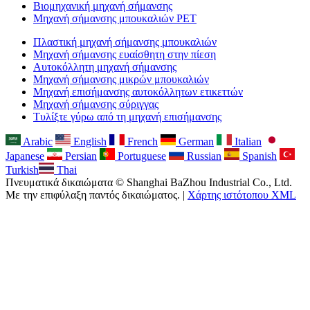
Βιομηχανική μηχανή σήμανσης
Μηχανή σήμανσης μπουκαλιών PET
Πλαστική μηχανή σήμανσης μπουκαλιών
Μηχανή σήμανσης ευαίσθητη στην πίεση
Αυτοκόλλητη μηχανή σήμανσης
Μηχανή σήμανσης μικρών μπουκαλιών
Μηχανή επισήμανσης αυτοκόλλητων ετικεττών
Μηχανή σήμανσης σύριγγας
Τυλίξτε γύρω από τη μηχανή επισήμανσης
Arabic
English
French
German
Italian
Japanese
Persian
Portuguese
Russian
Spanish
Turkish
Thai
Πνευματικά δικαιώματα © Shanghai BaZhou Industrial Co., Ltd.
Με την επιφύλαξη παντός δικαιώματος. |
Χάρτης ιστότοπου XML