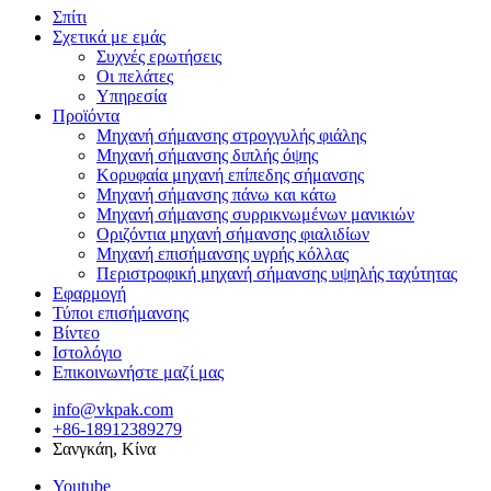
Σπίτι
Σχετικά με εμάς
Συχνές ερωτήσεις
Οι πελάτες
Υπηρεσία
Προϊόντα
Μηχανή σήμανσης στρογγυλής φιάλης
Μηχανή σήμανσης διπλής όψης
Κορυφαία μηχανή επίπεδης σήμανσης
Μηχανή σήμανσης πάνω και κάτω
Μηχανή σήμανσης συρρικνωμένων μανικιών
Οριζόντια μηχανή σήμανσης φιαλιδίων
Μηχανή επισήμανσης υγρής κόλλας
Περιστροφική μηχανή σήμανσης υψηλής ταχύτητας
Εφαρμογή
Τύποι επισήμανσης
Βίντεο
Ιστολόγιο
Επικοινωνήστε μαζί μας
info@vkpak.com
+86-18912389279
Σανγκάη, Κίνα
Youtube