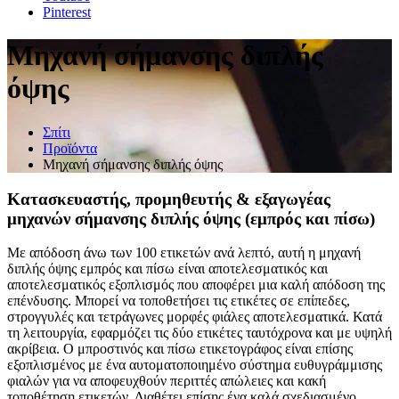
Pinterest
Μηχανή σήμανσης διπλής
όψης
Σπίτι
Προϊόντα
Μηχανή σήμανσης διπλής όψης
Κατασκευαστής, προμηθευτής & εξαγωγέας
μηχανών σήμανσης διπλής όψης (εμπρός και πίσω)
Με απόδοση άνω των 100 ετικετών ανά λεπτό, αυτή η μηχανή
διπλής όψης εμπρός και πίσω είναι αποτελεσματικός και
αποτελεσματικός εξοπλισμός που αποφέρει μια καλή απόδοση της
επένδυσης. Μπορεί να τοποθετήσει τις ετικέτες σε επίπεδες,
στρογγυλές και τετράγωνες μορφές φιάλες αποτελεσματικά. Κατά
τη λειτουργία, εφαρμόζει τις δύο ετικέτες ταυτόχρονα και με υψηλή
ακρίβεια. Ο μπροστινός και πίσω ετικετογράφος είναι επίσης
εξοπλισμένος με ένα αυτοματοποιημένο σύστημα ευθυγράμμισης
φιαλών για να αποφευχθούν περιττές απώλειες και κακή
τοποθέτηση ετικετών. Διαθέτει επίσης ένα καλά σχεδιασμένο