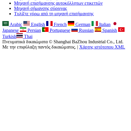
Μηχανή επισήμανσης αυτοκόλλητων ετικεττών
Μηχανή σήμανσης σύριγγας
Τυλίξτε γύρω από τη μηχανή επισήμανσης
Arabic
English
French
German
Italian
Japanese
Persian
Portuguese
Russian
Spanish
Turkish
Thai
Πνευματικά δικαιώματα © Shanghai BaZhou Industrial Co., Ltd.
Με την επιφύλαξη παντός δικαιώματος. |
Χάρτης ιστότοπου XML