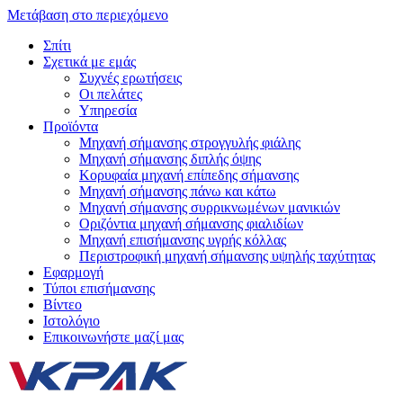
Μετάβαση στο περιεχόμενο
Σπίτι
Σχετικά με εμάς
Συχνές ερωτήσεις
Οι πελάτες
Υπηρεσία
Προϊόντα
Μηχανή σήμανσης στρογγυλής φιάλης
Μηχανή σήμανσης διπλής όψης
Κορυφαία μηχανή επίπεδης σήμανσης
Μηχανή σήμανσης πάνω και κάτω
Μηχανή σήμανσης συρρικνωμένων μανικιών
Οριζόντια μηχανή σήμανσης φιαλιδίων
Μηχανή επισήμανσης υγρής κόλλας
Περιστροφική μηχανή σήμανσης υψηλής ταχύτητας
Εφαρμογή
Τύποι επισήμανσης
Βίντεο
Ιστολόγιο
Επικοινωνήστε μαζί μας