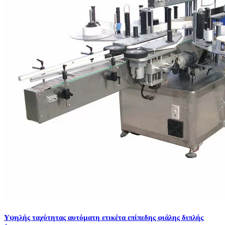
Υψηλής ταχύτητας αυτόματη ετικέτα επίπεδης φιάλης διπλής