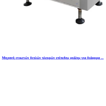
Μηχανή ετικετών διπλών πλευρών επίπεδης φιάλης για διάφορα ...