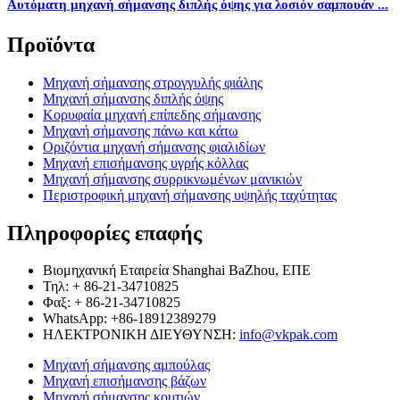
Αυτόματη μηχανή σήμανσης διπλής όψης για λοσιόν σαμπουάν ...
Προϊόντα
Μηχανή σήμανσης στρογγυλής φιάλης
Μηχανή σήμανσης διπλής όψης
Κορυφαία μηχανή επίπεδης σήμανσης
Μηχανή σήμανσης πάνω και κάτω
Οριζόντια μηχανή σήμανσης φιαλιδίων
Μηχανή επισήμανσης υγρής κόλλας
Μηχανή σήμανσης συρρικνωμένων μανικιών
Περιστροφική μηχανή σήμανσης υψηλής ταχύτητας
Πληροφορίες επαφής
Βιομηχανική Εταιρεία Shanghai BaZhou, ΕΠΕ
Τηλ: + 86-21-34710825
Φαξ: + 86-21-34710825
WhatsApp: +86-18912389279
ΗΛΕΚΤΡΟΝΙΚΗ ΔΙΕΥΘΥΝΣΗ:
info@vkpak.com
Μηχανή σήμανσης αμπούλας
Μηχανή επισήμανσης βάζων
Μηχανή σήμανσης κουτιών