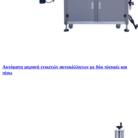
Αυτόματη μηχανή ετικετών αυτοκόλλητων με δύο πλευρές και
πίσω