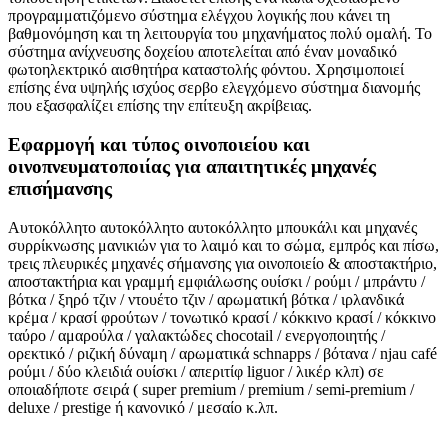
προγραμματιζόμενο σύστημα ελέγχου λογικής που κάνει τη
βαθμονόμηση και τη λειτουργία του μηχανήματος πολύ ομαλή. Το
σύστημα ανίχνευσης δοχείου αποτελείται από έναν μοναδικό
φωτοηλεκτρικό αισθητήρα καταστολής φόντου. Χρησιμοποιεί
επίσης ένα υψηλής ισχύος σερβο ελεγχόμενο σύστημα διανομής
που εξασφαλίζει επίσης την επίτευξη ακρίβειας.
Εφαρμογή και τύπος οινοποιείου και
οινοπνευματοποιίας για απαιτητικές μηχανές
επισήμανσης
Αυτοκόλλητο αυτοκόλλητο αυτοκόλλητο μπουκάλι και μηχανές
συρρίκνωσης μανικιών για το λαιμό και το σώμα, εμπρός και πίσω,
τρεις πλευρικές μηχανές σήμανσης για οινοποιείο & αποστακτήριο,
αποστακτήρια και γραμμή εμφιάλωσης ουίσκι / ρούμι / μπράντυ /
βότκα / ξηρό τζιν / ντουέτο τζιν / αρωματική βότκα / ιρλανδικά
κρέμα / κρασί φρούτων / τονωτικό κρασί / κόκκινο κρασί / κόκκινο
ταύρο / αμαρούλα / γαλακτώδες chocotail / ενεργοποιητής /
ορεκτικό / ριζική δύναμη / αρωματικά schnapps / βότανα / njau café
ρούμι / δύο κλειδιά ουίσκι / απεριτίφ liguor / λικέρ κλπ) σε
οποιαδήποτε σειρά ( super premium / premium / semi-premium /
deluxe / prestige ή κανονικό / μεσαίο κ.λπ.