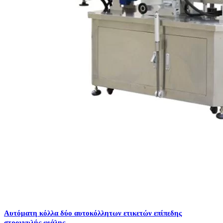
Αυτόματη κόλλα δύο αυτοκόλλητων ετικετών επίπεδης
στρογγυλής φιάλης ...