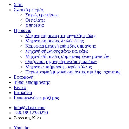
Σπίτι
Σχετικά με εμάς
Συχνές ερωτήσεις
Οι πελάτες
Υπηρεσία
Προϊόντα
Μηχανή σήμανσης στρογγυλής φιάλης
Μηχανή σήμανσης διπλής όψης
Κορυφαία μηχανή επίπεδης σήμανσης
Μηχανή σήμανσης πάνω και κάτω
Μηχανή σήμανσης συρρικνωμένων μανικιών
Οριζόντια μηχανή σήμανσης φιαλιδίων
Μηχανή επισήμανσης υγρής κόλλας
Περιστροφική μηχανή σήμανσης υψηλής ταχύτητας
Εφαρμογή
Τύποι επισήμανσης
Βίντεο
Ιστολόγιο
Επικοινωνήστε μαζί μας
info@vkpak.com
+86-18912389279
Σανγκάη, Κίνα
Youtube