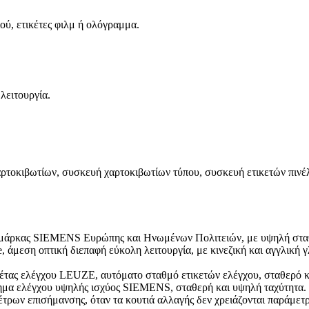
ιού, ετικέτες φιλμ ή ολόγραμμα.
λειτουργία.
ρτοκιβωτίων, συσκευή χαρτοκιβωτίων τύπου, συσκευή ετικετών πινέλ
μάρκας SIEMENS Ευρώπης και Ηνωμένων Πολιτειών, με υψηλή σταθερ
εση οπτική διεπαφή εύκολη λειτουργία, με κινεζική και αγγλική γλ
έτας ελέγχου LEUZE, αυτόματο σταθμό ετικετών ελέγχου, σταθερό κα
τημα ελέγχου υψηλής ισχύος SIEMENS, σταθερή και υψηλή ταχύτητα.
ων επισήμανσης, όταν τα κουτιά αλλαγής δεν χρειάζονται παράμετρ