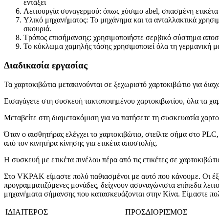
εντάξει
Λειτουργία συναγερμού: όπως χύσιμο abel, σπασμένη ετικέτα 
Υλικό μηχανήματος: Το μηχάνημα και τα ανταλλακτικά χρησι
σκουριά.
Τρόπος επισήμανσης: χρησιμοποιήστε σερβικό σύστημα αποστ
Το κύκλωμα χαμηλής τάσης χρησιμοποιεί όλα τη γερμανική μ
Διαδικασία εργασίας
Τα χαρτοκιβώτια μετακινούνται σε ξεχωριστό χαρτοκιβώτιο για δια
Εισαγάγετε στη συσκευή τακτοποιημένου χαρτοκιβωτίου, όλα τα χαρ
Μεταβείτε στη διαμετακόμιση για να πατήσετε τη συσκευασία χαρτοκ
Όταν ο αισθητήρας ελέγχει το χαρτοκιβώτιο, στείλτε σήμα στο PLC
από τον κινητήρα κίνησης για ετικέτα αποστολής.
Η συσκευή με ετικέτα πινέλου πέρα από τις ετικέτες σε χαρτοκιβώτ
Στο VKPAK είμαστε πολύ παθιασμένοι με αυτό που κάνουμε. Οι έξυ
προγραμματιζόμενες μονάδες, δείχνουν ασυναγώνιστα επίπεδα λειτ
μηχανήματα σήμανσης που κατασκευάζονται στην Κίνα. Είμαστε πο
ΙΔΙΑΙΤΕΡΟΣ
ΠΡΟΣΔΙΟΡΙΣΜΟΣ