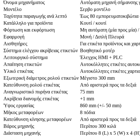
Όνομα μηχανήματος
Αυτόματη μηχανή σήμανσης γ
Μοντέλο
Σερβο μοντέλο
Ταχύτητα παραγωγής ανά λεπτό
Έως 80 εμπορευματοκιβώτια αν
Κατάλληλο για προϊόντα
Κουτί / κουτί
Φόρτωση και εκφόρτωση
Μη αυτόματη (μία προς μία) /
Εφαρμογή
Μονή / Διπλή Πλευρά
Αισθητήρες
Για ετικέτα προϊόντος και χαρ
Σύστημα ελέγχου ακρίβειας ετικετών
Βοηθητικό μοτέρ
Λειτουργικό σύστημα
Έλεγχος HMI + PLC
Απαίτηση ετικετών
Αυτοκόλλητες ετικέτες αυτοκ
Υλικό ετικέτας
Αυτοκόλλητες ετικέτες χαρτι
Εξωτερική διάμετρος ρολού ετικετών
Μέγιστο 300 mm
Κατεύθυνση ρολού ετικέτας
Από αριστερά προς τα δεξιά
Αναγνωριστικό πυρήνα ετικέτας
75 mm
Ακρίβεια διανομής ετικέτας
+1 mm
Ύψος εργασίας
860 mm (+/- 50 mm)
Μήκος μεταφορέων
8 πόδια
Κατεύθυνση κίνησης μεταφορέων
Από αριστερά προς τα δεξιά
Βάρος μηχανής
Περίπου 300 κιλά
Διάσταση μηχανής
Περίπου 8 (L) x 5 (W) x 4 (H)