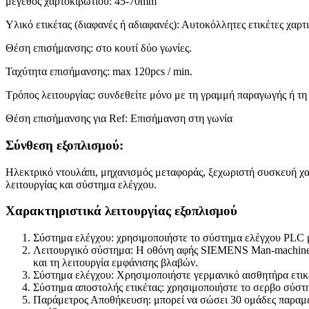
μέγεθος χαρτοκιβωτίου: 45-70mm
Υλικό ετικέτας (διαφανές ή αδιαφανές): Αυτοκόλλητες ετικέτες χαρτ
Θέση επισήμανσης: στο κουτί δύο γωνίες.
Ταχύτητα επισήμανσης: max 120pcs / min.
Τρόπος λειτουργίας: συνδεθείτε μόνο με τη γραμμή παραγωγής ή τη 
Θέση επισήμανσης για Ref: Επισήμανση στη γωνία
Σύνθεση εξοπλισμού:
Ηλεκτρικό ντουλάπι, μηχανισμός μεταφοράς, ξεχωριστή συσκευή χα
λειτουργίας και σύστημα ελέγχου.
Χαρακτηριστικά λειτουργίας εξοπλισμού
Σύστημα ελέγχου: χρησιμοποιήστε το σύστημα ελέγχου PLC 
Λειτουργικό σύστημα: Η οθόνη αφής SIEMENS Man-machine, άμ
και τη λειτουργία εμφάνισης βλαβών.
Σύστημα ελέγχου: Χρησιμοποιήστε γερμανικό αισθητήρα ετικ
Σύστημα αποστολής ετικέτας: χρησιμοποιήστε το σερβο σύσ
Παράμετρος Αποθήκευση: μπορεί να σώσει 30 ομάδες παραμέτρ