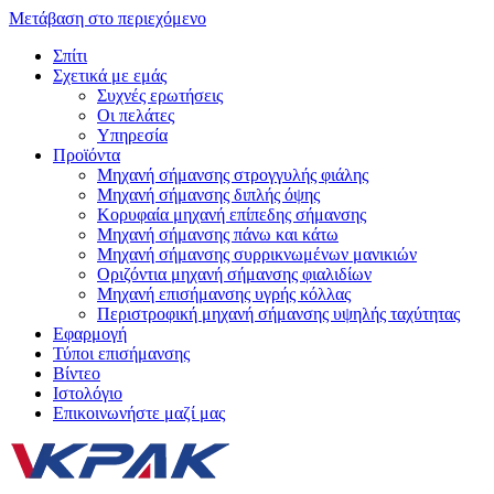
Μετάβαση στο περιεχόμενο
Σπίτι
Σχετικά με εμάς
Συχνές ερωτήσεις
Οι πελάτες
Υπηρεσία
Προϊόντα
Μηχανή σήμανσης στρογγυλής φιάλης
Μηχανή σήμανσης διπλής όψης
Κορυφαία μηχανή επίπεδης σήμανσης
Μηχανή σήμανσης πάνω και κάτω
Μηχανή σήμανσης συρρικνωμένων μανικιών
Οριζόντια μηχανή σήμανσης φιαλιδίων
Μηχανή επισήμανσης υγρής κόλλας
Περιστροφική μηχανή σήμανσης υψηλής ταχύτητας
Εφαρμογή
Τύποι επισήμανσης
Βίντεο
Ιστολόγιο
Επικοινωνήστε μαζί μας