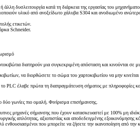
ή άλλη δυσλειτουργία κατά τη διάρκεια της εργασίας του μηχανήματο
μοποιούν υλικό από ανοξείδωτο χάλυβα S304 και ανοδιωμένο ανώτερο
ολής ετικετών.
άρκα Schneider.
χωρισμό
τοκιβώτια διατηρούν μια συγκεκριμένη απόσταση και κινούνται σε μι
ιβωτίων, να διορθώσετε το σώμα του χαρτοκιβωτίου να μην κινείται 
, το PLC έλαβε πρώτα τη διαπραγμάτευση σήματος με πληροφορίες και
ιο δύο γωνίες πιο ομαλή. Φινίρισμα επισήμανσης.
πνες μηχανές σήμανσης που έχουν κατασκευαστεί με 100% μη ιδιόκτ
ουργικής απλότητας, αξιοπιστίας και αποδεδειγμένης εξοικονόμηση
λύ ενθουσιασμένοι που μπορείτε να ζήσετε την ικανοποίηση από τη