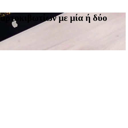
αρτοκιβωτίων με μία ή δύο