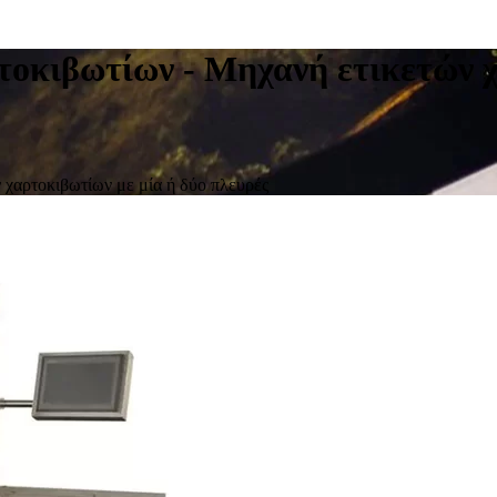
τοκιβωτίων - Μηχανή ετικετών χ
 χαρτοκιβωτίων με μία ή δύο πλευρές