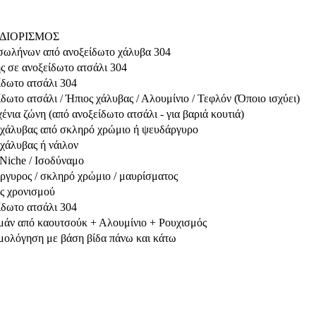
ΔΙΟΡΙΣΜΟΣ
σωλήνων από ανοξείδωτο χάλυβα 304
ς σε ανοξείδωτο ατσάλι 304
ίδωτο ατσάλι 304
δωτο ατσάλι / Ήπιος χάλυβας / Αλουμίνιο / Τεφλόν (Όποιο ισχύει)
ένια ζώνη (από ανοξείδωτο ατσάλι - για βαριά κουτιά)
 χάλυβας από σκληρό χρώμιο ή ψευδάργυρο
χάλυβας ή νάιλον
Niche / Ισοδύναμο
ργυρος / σκληρό χρώμιο / μαυρίσματος
ς χρονισμού
ίδωτο ατσάλι 304
μάν από καουτσούκ + Αλουμίνιο + Ρουχισμός
μολόγηση με βάση βίδα πάνω και κάτω