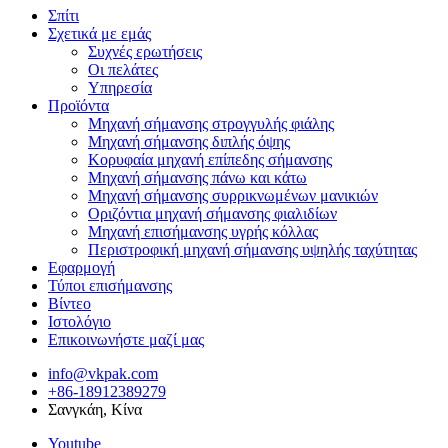
Σπίτι
Σχετικά με εμάς
Συχνές ερωτήσεις
Οι πελάτες
Υπηρεσία
Προϊόντα
Μηχανή σήμανσης στρογγυλής φιάλης
Μηχανή σήμανσης διπλής όψης
Κορυφαία μηχανή επίπεδης σήμανσης
Μηχανή σήμανσης πάνω και κάτω
Μηχανή σήμανσης συρρικνωμένων μανικιών
Οριζόντια μηχανή σήμανσης φιαλιδίων
Μηχανή επισήμανσης υγρής κόλλας
Περιστροφική μηχανή σήμανσης υψηλής ταχύτητας
Εφαρμογή
Τύποι επισήμανσης
Βίντεο
Ιστολόγιο
Επικοινωνήστε μαζί μας
info@vkpak.com
+86-18912389279
Σανγκάη, Κίνα
Youtube