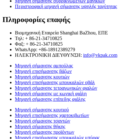
Μηχανή σήμανσης συρρικνωμένων μανικιών
Περιστροφική μηχανή σήμανσης υψηλής ταχύτητας
Πληροφορίες επαφής
Βιομηχανική Εταιρεία Shanghai BaZhou, ΕΠΕ
Τηλ: + 86-21-34710825
Φαξ: + 86-21-34710825
WhatsApp: +86-18912389279
ΗΛΕΚΤΡΟΝΙΚΗ ΔΙΕΥΘΥΝΣΗ:
info@vkpak.com
Μηχανή σήμανσης αμπούλας
Μηχανή επισήμανσης βάζων
Μηχανή σήμανσης κουτιών
Μηχανή επισήμανσης μπουκαλιών οβάλ
Μηχανή σήμανσης τετραγωνικών φιαλών
Μηχανή σήμανσης με κωνική φιάλη
Μηχανή σήμανσης επίπεδης φιάλης
Μηχανή σήμανσης κουτιού
Μηχανή επισήμανσης χαρτοκιβωτίων
Μηχανή σήμανσης τσαντών
Μηχανή σήμανσης θήκης
Μηχανή σήμανσης προϊόντων
Μηχανή επισήμανσης μπουκαλιών μπύρας