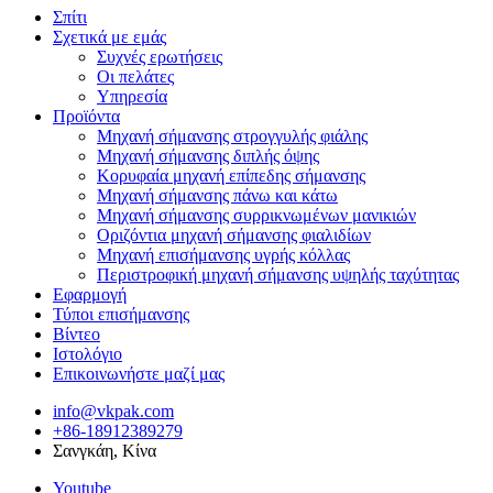
Σπίτι
Σχετικά με εμάς
Συχνές ερωτήσεις
Οι πελάτες
Υπηρεσία
Προϊόντα
Μηχανή σήμανσης στρογγυλής φιάλης
Μηχανή σήμανσης διπλής όψης
Κορυφαία μηχανή επίπεδης σήμανσης
Μηχανή σήμανσης πάνω και κάτω
Μηχανή σήμανσης συρρικνωμένων μανικιών
Οριζόντια μηχανή σήμανσης φιαλιδίων
Μηχανή επισήμανσης υγρής κόλλας
Περιστροφική μηχανή σήμανσης υψηλής ταχύτητας
Εφαρμογή
Τύποι επισήμανσης
Βίντεο
Ιστολόγιο
Επικοινωνήστε μαζί μας
info@vkpak.com
+86-18912389279
Σανγκάη, Κίνα
Youtube