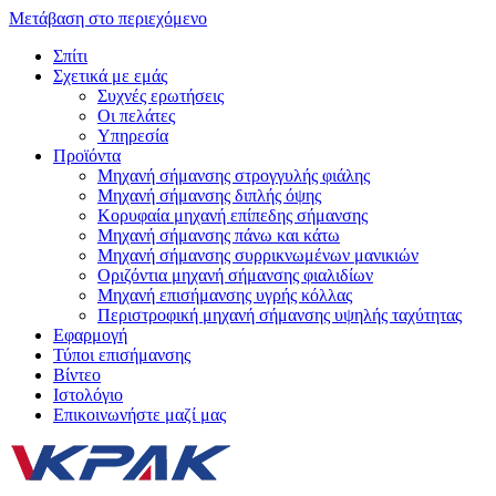
Μετάβαση στο περιεχόμενο
Σπίτι
Σχετικά με εμάς
Συχνές ερωτήσεις
Οι πελάτες
Υπηρεσία
Προϊόντα
Μηχανή σήμανσης στρογγυλής φιάλης
Μηχανή σήμανσης διπλής όψης
Κορυφαία μηχανή επίπεδης σήμανσης
Μηχανή σήμανσης πάνω και κάτω
Μηχανή σήμανσης συρρικνωμένων μανικιών
Οριζόντια μηχανή σήμανσης φιαλιδίων
Μηχανή επισήμανσης υγρής κόλλας
Περιστροφική μηχανή σήμανσης υψηλής ταχύτητας
Εφαρμογή
Τύποι επισήμανσης
Βίντεο
Ιστολόγιο
Επικοινωνήστε μαζί μας