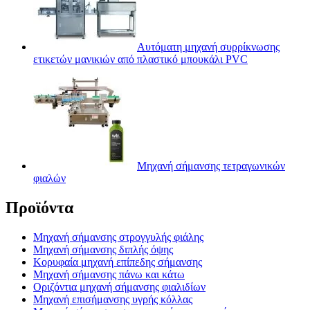
Αυτόματη μηχανή συρρίκνωσης
ετικετών μανικιών από πλαστικό μπουκάλι PVC
Μηχανή σήμανσης τετραγωνικών
φιαλών
Προϊόντα
Μηχανή σήμανσης στρογγυλής φιάλης
Μηχανή σήμανσης διπλής όψης
Κορυφαία μηχανή επίπεδης σήμανσης
Μηχανή σήμανσης πάνω και κάτω
Οριζόντια μηχανή σήμανσης φιαλιδίων
Μηχανή επισήμανσης υγρής κόλλας