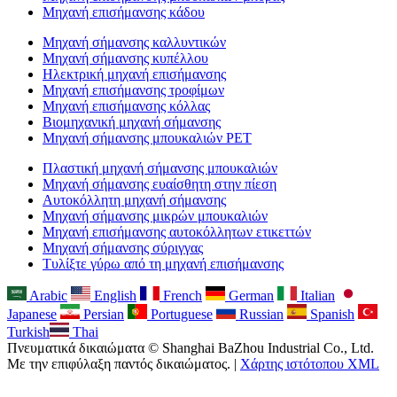
Μηχανή επισήμανσης κάδου
Μηχανή σήμανσης καλλυντικών
Μηχανή σήμανσης κυπέλλου
Ηλεκτρική μηχανή επισήμανσης
Μηχανή επισήμανσης τροφίμων
Μηχανή επισήμανσης κόλλας
Βιομηχανική μηχανή σήμανσης
Μηχανή σήμανσης μπουκαλιών PET
Πλαστική μηχανή σήμανσης μπουκαλιών
Μηχανή σήμανσης ευαίσθητη στην πίεση
Αυτοκόλλητη μηχανή σήμανσης
Μηχανή σήμανσης μικρών μπουκαλιών
Μηχανή επισήμανσης αυτοκόλλητων ετικεττών
Μηχανή σήμανσης σύριγγας
Τυλίξτε γύρω από τη μηχανή επισήμανσης
Arabic
English
French
German
Italian
Japanese
Persian
Portuguese
Russian
Spanish
Turkish
Thai
Πνευματικά δικαιώματα © Shanghai BaZhou Industrial Co., Ltd.
Με την επιφύλαξη παντός δικαιώματος. |
Χάρτης ιστότοπου XML