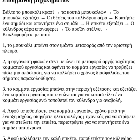
επισήμανση μηχανημάτων
Βάλτε το μπουκάλι κρασί → τα κουτιά μπουκαλιών → Το
μπουκάλι εξετάζει → Οι θέσεις του κυλίνδρου αέρα → Κρατήστε
ένα σημάδι και απαντήστε ένα σημάδι → Η ετικέτα εξετάζει → Ο
κύλινδρος αέρα επαναφέρει → Το προϊόν στέλνει →
Κυκλοφορήστε με αυτό
1, το μπουκάλι μπαίνει στον ιμάντα μεταφοράς από την αριστερή
πλευρά.
2, η οργάνωση φιαλών σεντ μειώνει τη μεταφορά αργής ταχύτητας
κομματιού εργασίας και αφήνει το κομμάτι εργασίας να τραβήξει
πίσω μια απόσταση, για να κολλήσει ο χρόνος διασφάλισης του
σήματος παρακολούθησης.
3, το κομμάτι εργασίας μπαίνει στην περιοχή εξέτασης και εξετάζει
ένα κομμάτι εργασίας και τεντώνεται για να καταστείλει ένα
κομμάτι εργασίας ενώ τοποθετεί τον κύλινδρο για αναβολή.
4, Αφού τοποθετήσετε ένα κομμάτι εργασίας, χρόνο μετά την
έναρξη ισχύος, οδηγήστε ηλεκτρολόγος μηχανικός για να στρίψετε
για να στείλετε την ετικέτα, περιστρέψτε για να απαντήσετε ένα
σημάδι ταυτόχρονα.
5, Αφού κολλήσετε την καλή ετικέτα, τοποθετήστε τον κύλινδρο