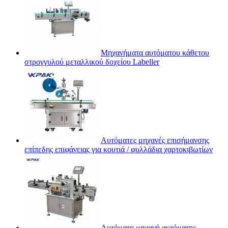
Μηχανήματα αυτόματου κάθετου
στρογγυλού μεταλλικού δοχείου Labeller
Αυτόματες μηχανές επισήμανσης
επίπεδης επιφάνειας για κουτιά / φυλλάδια χαρτοκιβωτίων
Αυτόματη μηχανή αυτόματης